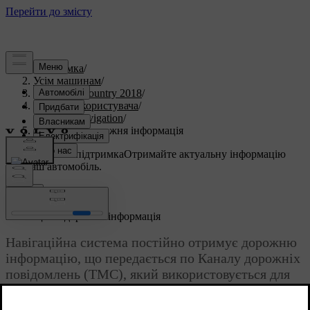
Підтримка
/
Усім машинам
/
S60 Cross Country 2018
/
Посібник користувача
/
Sensus Navigation
/
Навігація - дорожня інформація
Індивідуальна підтримка
Отримайте актуальну інформацію
про ваш автомобіль.
Ввійти
*
Навігація
- дорожня інформація
Навігаційна система постійно отримує дорожню
інформацію, що передається по Каналу дорожніх
повідомлень (ТМС), який використовується для
динамічного інформування про дорожніх рух. У
разі виникнення ситуацій, які можуть вплинути