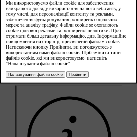
на подорож (наприклад, ДТП, дорожні роботи),
це відображується на екрані, а коли було
зазначено пункт призначення, відбувається
перепланування маршруту. Перепланування
маршруту відбувається автоматично або ж
потребує підтвердження, див.
Перепланування за
запитом
.
Оновлено 08.06.2023
ТМС є стандартизованою системою кодування інформації про
дорожній рух. Приймач здійснює автоматичний пошук
правильної частоти.