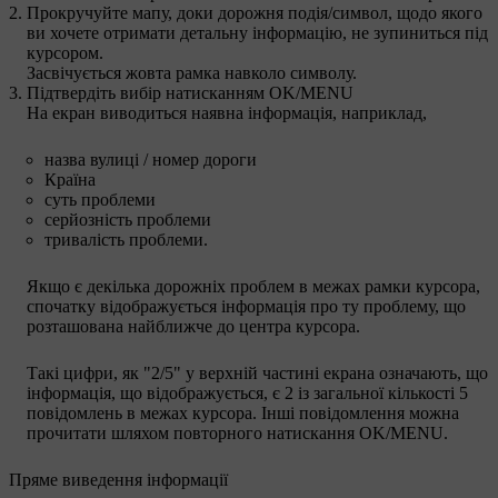
Прокручуйте мапу, доки дорожня подія/символ, щодо якого
ви хочете отримати детальну інформацію, не зупиниться під
курсором.
Засвічується жовта рамка навколо символу.
Підтвердіть вибір натисканням
OK/MENU
На екран виводиться наявна інформація, наприклад,
назва вулиці / номер дороги
Країна
суть проблеми
серйозність проблеми
тривалість проблеми.
Якщо є декілька дорожніх проблем в межах рамки курсора,
спочатку відображується інформація про ту проблему, що
розташована найближче до центра курсора.
Такі цифри, як "
2/5
" у верхній частині екрана означають, що
інформація, що відображується, є 2 із загальної кількості
5
повідомлень в межах курсора. Інші повідомлення можна
прочитати шляхом повторного натискання
OK/MENU
.
Пряме виведення інформації