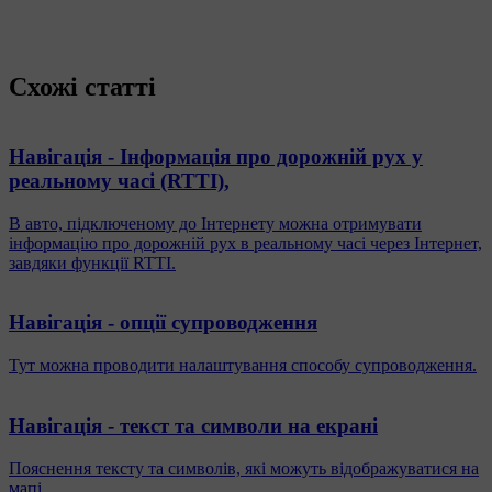
Схожі статті
Навігація - Інформація про дорожній рух у
реальному часі (RTTI),
В авто, підключеному до Інтернету можна отримувати
інформацію про дорожній рух в реальному часі через Інтернет,
завдяки функції RTTI.
Навігація - опції супроводження
Тут можна проводити налаштування способу супроводження.
Навігація - текст та символи на екрані
Пояснення тексту та символів, які можуть відображуватися на
мапі.