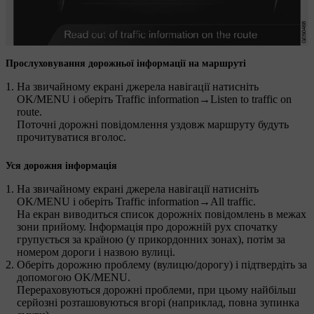
Прослуховування дорожньої інформації на маршруті
На звичайному екрані джерела навігації натисніть
OK/MENU
і оберіть
Traffic information
→
Listen to traffic on
route
.
Поточні дорожні повідомлення уздовж маршруту будуть
прочитуватися вголос.
Уся дорожня інформація
На звичайному екрані джерела навігації натисніть
OK/MENU
і оберіть
Traffic information
→
All traffic
.
На екран виводиться список дорожніх повідомлень в межах
зони прийому. Інформація про дорожній рух спочатку
групується за країною (у прикордонних зонах), потім за
номером дороги і назвою вулиці.
Оберіть дорожню проблему (вулицю/дорогу) і підтвердіть за
допомогою
OK/MENU
.
Перераховуються дорожні проблеми, при цьому найбільш
серйозні розташовуються вгорі (наприклад, повна зупинка