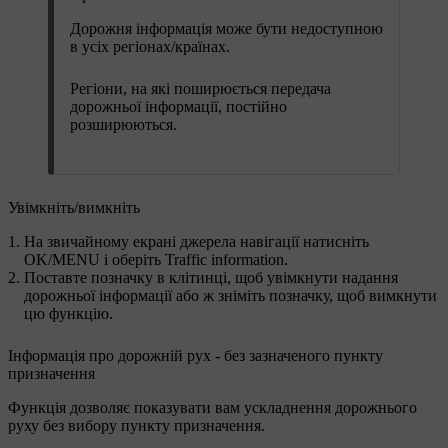
Дорожня інформація може бути недоступною
в усіх регіонах/країнах.
Регіони, на які поширюється передача
дорожньої інформації, постійно
розширюються.
Увімкніть/вимкніть
На звичайному екрані джерела навігації натисніть
OK/MENU
і оберіть
Traffic information
.
Поставте позначку в клітинці, щоб увімкнути надання
дорожньої інформації або ж зніміть позначку, щоб вимкнути
цю функцію.
Інформація про дорожній рух - без зазначеного пункту
призначення
Функція дозволяє показувати вам ускладнення дорожнього
руху без вибору пункту призначення.