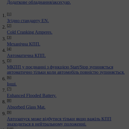
Додаткове обладнання/аксесуар.
[1]
Згідно стандарту EN.
[2]
Cold Cranking Amperes.
[3]
Механічна КПП.
[4]
Автоматична КПП.
[5]
МКПП у поєднанні з функцією Start/Stop зупиняється
автоматично тільки коли автомобіль повністю зупиняється.
[6]
Інші.
[7]
Enhanced Flooded Battery.
[8]
Absorbed Glass Mat.
[9]
Автозапуск може відбутися тільки якщо важіль КПП
знаходиться в нейтральному положенні.
[10]