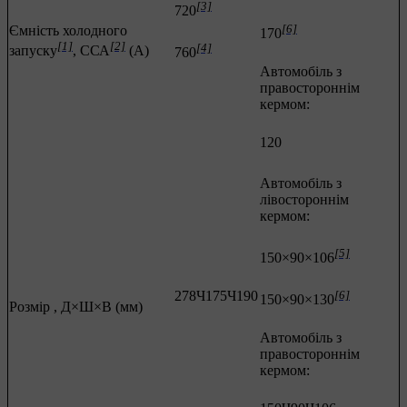
[3]
720
[6]
Ємність холодного
170
[1]
[2]
[4]
запуску
, ССА
(А)
760
Автомобіль з
правостороннім
кермом:
120
Автомобіль з
лівостороннім
кермом:
[5]
150×90×106
278Ч175Ч190
[6]
150×90×130
Розмір , Д×Ш×В (мм)
Автомобіль з
правостороннім
кермом: