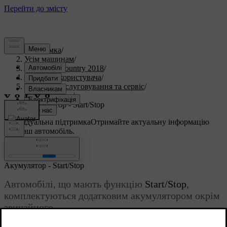
Підтримка
/
Усім машинам
/
S60 Cross Country 2018
/
Посібник користувача
/
Технічне обслуговування та сервіс
/
Акумулятор
/
Акумулятор - Start/Stop
Індивідуальна підтримка
Отримайте актуальну інформацію
про ваш автомобіль.
Ввійти
Акумулятор - Start/Stop
Автомобілі, що мають функцію
Start/Stop
,
комплектуються додатковим акумулятором окрім
звичайного.
Оновлено 08.06.2023