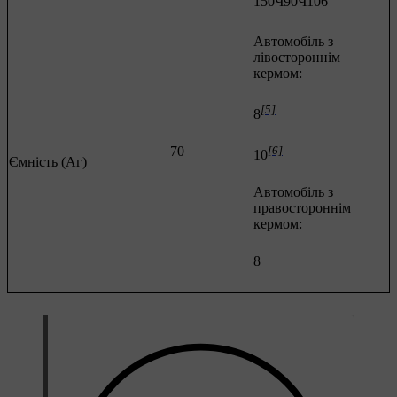
150Ч90Ч106
Автомобіль з
лівостороннім
кермом:
[5]
8
70
[6]
10
Ємність (Аг)
Автомобіль з
правостороннім
кермом:
8