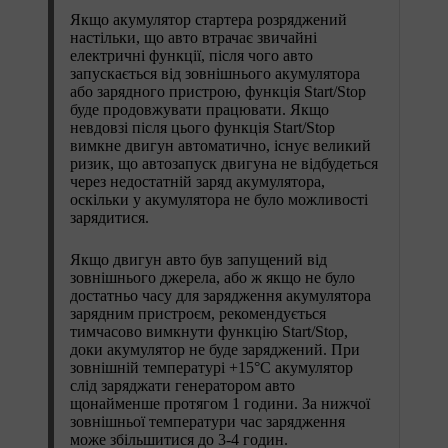
Якщо акумулятор стартера розряджений
настільки, що авто втрачає звичайні
електричні функції, після чого авто
запускається від зовнішнього акумулятора
або зарядного пристрою, функція
Start/Stop
буде продовжувати працювати. Якщо
невдовзі після цього функція
Start/Stop
вимкне двигун автоматично, існує великий
ризик, що автозапуск двигуна не відбудеться
через недостатній заряд акумулятора,
оскільки у акумулятора не було можливості
зарядитися.
Якщо двигун авто був запущений від
зовнішнього джерела, або ж якщо не було
достатньо часу для зарядження акумулятора
зарядним пристроєм, рекомендується
тимчасово вимкнути функцію
Start/Stop
,
доки акумулятор не буде заряджений. При
зовнішній температурі
+15°C
акумулятор
слід заряджати генератором авто
щонайменше протягом
1 години
. За нижчої
зовнішньої температури час зарядження
може збільшитися до
3-4 годин
.