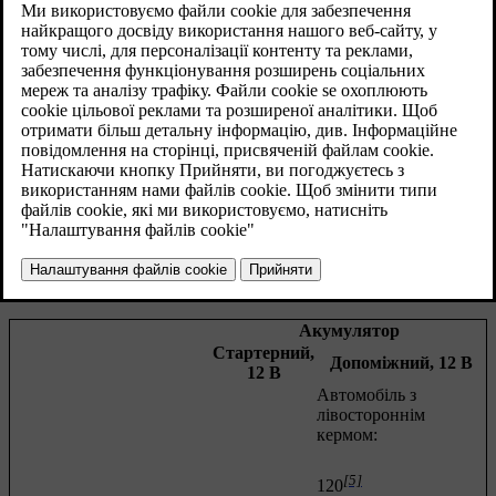
Автомобілі з функцією
Start/Stop
устатковані двома 12 В
акумуляторами - один додатковий потужний акумулятор для
старту двигуна і один резервний акумулятор, що допомагає
забезпечувати стартову послідовність функції
Start/Stop
.
*
Детальніше про функцію Start/Stop - див.
Start/Stop
.
Детальніше про акумулятор стартера авто, див.
Використання
іншого акумулятора для запуску авто
.
У наступній таблиці наведені характеристики акумулятора
стартера і допоміжного акумулятора в авто з функцією
Start/Stop.
Акумулятор
Стартерний,
Допоміжний, 12 В
12 В
Автомобіль з
лівостороннім
кермом:
[5]
120