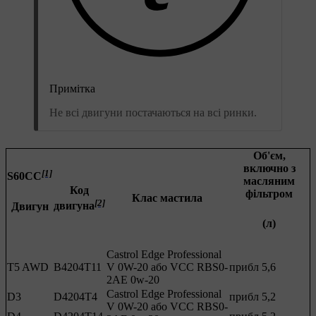
Примітка
Не всі двигуни постачаються на всі ринки.
Об'єм,
включно з
[1]
S60CC
масляним
Код
фільтром
Клас мастила
[2]
Двигун
двигуна
(л)
Castrol Edge Professional
T5 AWD
B4204T11
V 0W-20 або VCC RBS0-
прибл 5,6
2AE 0w-20
Castrol Edge Professional
D3
D4204T4
прибл 5,2
V 0W-20 або VCC RBS0-