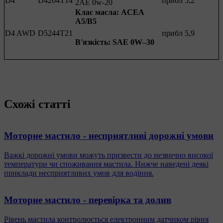
D4
D4204T14
прибл 5,2
2AE 0w-20
Клас масла:
ACEA
A5/B5
D4 AWD
D5244T21
прибл 5,9
В'язкість:
SAE 0W–30
Схожі статті
Моторне мастило - несприятливі дорожні умови
Важкі дорожні умови можуть призвести до незвично високої
температури чи споживання мастила. Нижче наведені деякі
приклади несприятливих умов для водіння.
Моторне мастило - перевірка та долив
Рівень мастила контролюється електронним датчиком рівня