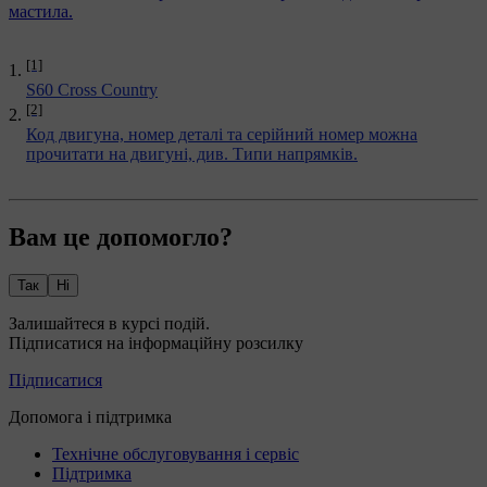
мастила.
[1]
S60 Cross Country
[2]
Код двигуна, номер деталі та серійний номер можна
прочитати на двигуні, див.
Типи напрямків
.
Вам це допомогло?
Так
Ні