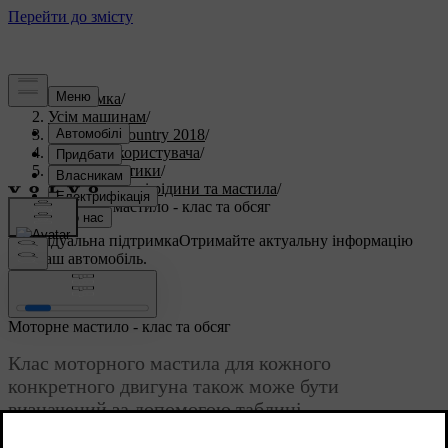
Підтримка
/
Усім машинам
/
S60 Cross Country 2018
/
Посібник користувача
/
Характеристики
/
Технологічні рідини та мастила
/
Моторне мастило - клас та обсяг
Індивідуальна підтримка
Отримайте актуальну інформацію
про ваш автомобіль.
Ввійти
Моторне мастило - клас та обсяг
Клас моторного мастила для кожного
конкретного двигуна також може бути
визначений за допомогою таблиці.
Оновлено 08.06.2023