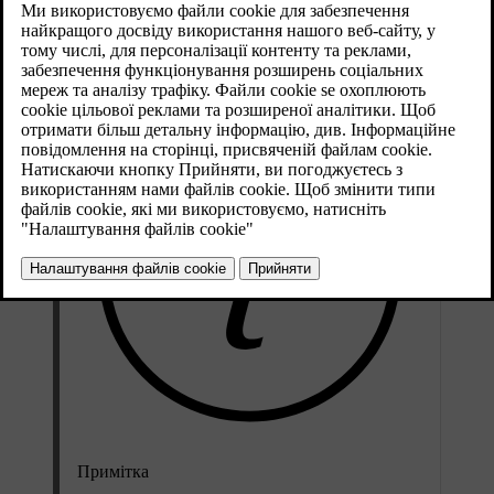
Рекомендований клас:
Охолоджуюча рідина, рекомендована
[1]
Volvo, на
50%
змішана з водою
, див. інструкції на упаковці.
Примітка