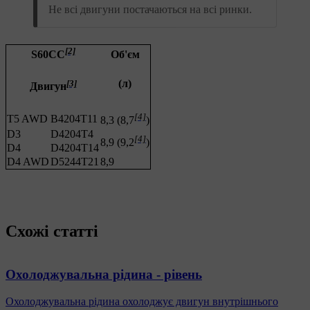
Не всі двигуни постачаються на всі ринки.
[2]
Об'єм
S60CC
(л)
[3]
Двигун
[4]
T5 AWD
B4204T11
8,3 (8,7
)
D3
D4204T4
[4]
8,9 (9,2
)
D4
D4204T14
D4 AWD
D5244T21
8,9
Схожі статті
Охолоджувальна рідина - рівень
Охолоджувальна рідина охолоджує двигун внутрішнього