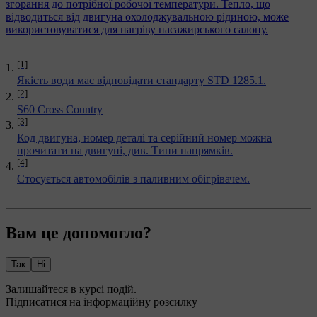
згорання до потрібної робочої температури. Тепло, що
відводиться від двигуна охолоджувальною рідиною, може
використовуватися для нагріву пасажирського салону.
[1]
Якість води має відповідати стандарту STD 1285.1.
[2]
S60 Cross Country
[3]
Код двигуна, номер деталі та серійний номер можна
прочитати на двигуні, див.
Типи напрямків
.
[4]
Стосується автомобілів з паливним обігрівачем.
Вам це допомогло?
Так
Ні