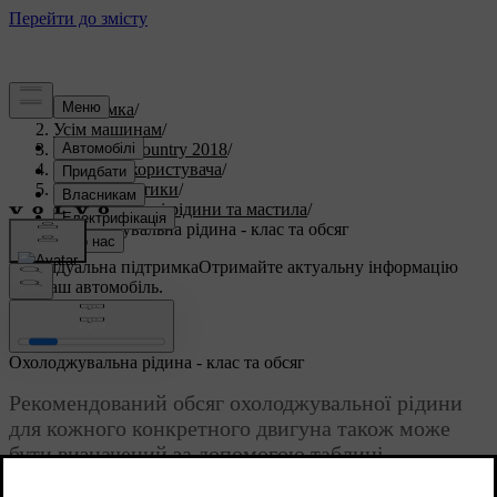
Підтримка
/
Усім машинам
/
S60 Cross Country 2018
/
Посібник користувача
/
Характеристики
/
Технологічні рідини та мастила
/
Охолоджувальна рідина - клас та обсяг
Індивідуальна підтримка
Отримайте актуальну інформацію
про ваш автомобіль.
Ввійти
Охолоджувальна рідина - клас та обсяг
Рекомендований обсяг охолоджувальної рідини
для кожного конкретного двигуна також може
бути визначений за допомогою таблиці.
Оновлено 08.06.2023