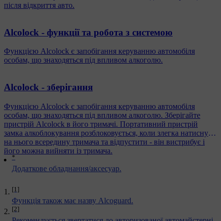
після відкриття авто.
Alcolock - функції та робота з системою
Функцією Alcolock є запобігання керуванню автомобіля
особам, що знаходяться під впливом алкоголю.
Alcolock - зберігання
Функцією Alcolock є запобігання керуванню автомобіля
особам, що знаходяться під впливом алкоголю. Зберігайте
пристрій Alcolock в його тримачі. Портативний пристрій
замка алкоблокування розблоковується, коли злегка натиснути
на нього всередину тримача та відпустити - він вистрибує і
його можна вийняти із тримача.
*
Додаткове обладнання/аксесуар.
[1]
Функція також має назву Alcoguard.
[2]
Рекомендується звертатися до авторизованої автомайстерні