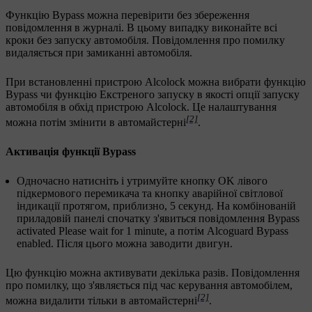
Функцію Bypass можна перевірити без збереження
повідомлення в журналі. В цьому випадку виконайте всі
кроки без запуску автомобіля. Повідомлення про помилку
видаляється при замиканні автомобіля.
При встановленні пристрою Alcolock можна вибрати функцію
Bypass чи функцію Екстреного запуску в якості опції запуску
автомобіля в обхід пристрою Alcolock. Це налаштування
[2]
можна потім змінити в автомайстерні
.
Активація функції Bypass
Одночасно натисніть і утримуйте кнопку
OK
лівого
підкермового перемикача та кнопку аварійної світлової
індикації протягом, приблизно,
5 секунд
. На комбінованій
приладовій панелі спочатку з'явиться повідомлення
Bypass
activated Please wait for 1 minute
, а потім
Alcoguard Bypass
enabled
. Після цього можна заводити двигун.
Цю функцію можна активувати декілька разів. Повідомлення
про помилку, що з'являється під час керування автомобілем,
[2]
можна видалити тільки в автомайстерні
.