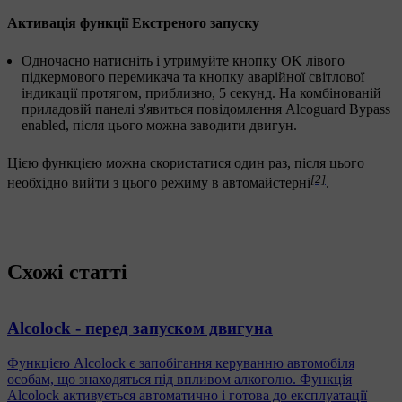
Активація функції Екстреного запуску
Одночасно натисніть і утримуйте кнопку
OK
лівого
підкермового перемикача та кнопку аварійної світлової
індикації протягом, приблизно,
5 секунд
. На комбінованій
приладовій панелі з'явиться повідомлення
Alcoguard Bypass
enabled
, після цього можна заводити двигун.
Цією функцією можна скористатися один раз, після цього
[2]
необхідно вийти з цього режиму в автомайстерні
.
Схожі статті
Alcolock - перед запуском двигуна
Функцією Alcolock є запобігання керуванню автомобіля
особам, що знаходяться під впливом алкоголю. Функція
Alcolock активується автоматично і готова до експлуатації