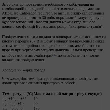
За
30 днів
до проведення необхідного калібрування на
комбінованій приладовій панелі з'являється повідомлення
Alcoguard Calibration required See manual
. Якщо калібрування
не проведене протягом 30 днів, нормальний запуск двигуна
буде заблокований. Завести двигун можна буде лише за
допомогою функції Bypass, див. розділ "Екстрена ситуація".
Повідомлення можна видалити однократним натисканням на
кнопку передачі (3). В іншому випадку повідомлення зникає
автоматично, приблизно, через
2 хвилини
, але з'являється
щоразу при черговому запуску двигуна. Тільки проведення
[2]
калібрування в автомайстерні
може забезпечити повне
видалення повідомлення.
Холодна чи жарка погода
Чим холодніша температура навколишнього повітря, тим
довше триває активація пристрою Alcolock.
Температура (ºС)
Максимальний час розігріву (секунди)
від +10 до +85
10
від -5 до +10
60
від -40 до -5
180