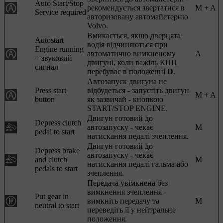
Auto Start/Stop
рекомендується звертатися в
M + A
Service required
авторизовану автомайстерню
Volvo.
Вмикається, якщо дверцята
Autostart
водія відчиняються при
Engine running
автоматично вимкненому
A
+ звуковий
двигуні, коли важіль КПП
сигнал
перебуває в положенні
D
.
Автозапуск двигуна не
Press start
відбудеться - запустіть двигун
M + A
button
як зазвичай - кнопкою
START/STOP ENGINE
.
Двигун готовий до
Depress clutch
автозапуску - чекає
M
pedal to start
натискання педалі зчеплення.
Двигун готовий до
Depress brake
автозапуску - чекає
and clutch
M
натискання педалі гальма або
pedals to start
зчеплення.
Передача увімкнена без
вимкнення зчеплення -
Put gear in
вимкніть передачу та
M
neutral to start
переведіть її у нейтральне
положення.