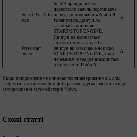
Start/Stop відключена -
переставте важіль перемикача
Select P or N to
передач в положення
N
або
P
A
start
та запустіть двигун як
зазвичай - кнопкою
START/STOP ENGINE
.
Двигун не вмикається
автоматично - запустіть
Press start
двигун як зазвичай кнопкою
A
button
START/STOP ENGINE
, коли
перемикач передач знаходиться
в положенні
P
або
N
.
Якщо повідомлення не зникає після завершення дії, слід
звернутися до автомайстерні - рекомендуємо звертатися до
авторизованої автомайстерні Volvo.
Схожі статті