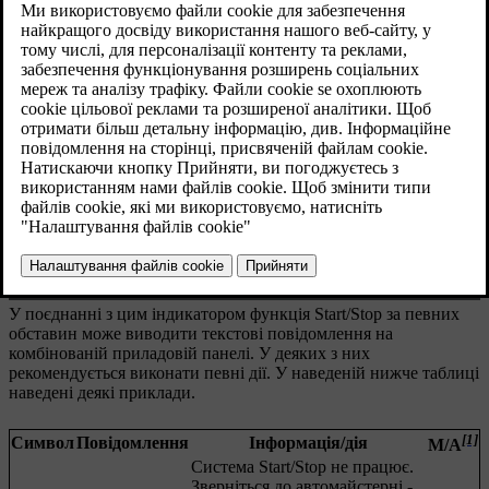
Оновлено 08.06.2023
Текстове повідомлення
У поєднанні з цим індикатором функція
Start/Stop
за певних
обставин може виводити текстові повідомлення на
комбінованій приладовій панелі. У деяких з них
рекомендується виконати певні дії. У наведеній нижче таблиці
наведені деякі приклади.
[1]
Символ
Повідомлення
Інформація/дія
M/A
Система Start/Stop не працює.
Зверніться до автомайстерні -