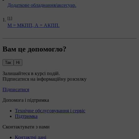
Додаткове обладнання/аксесуар.
[1]
М = МКПП, А = АКПП.
Вам це допомогло?
Так
Ні