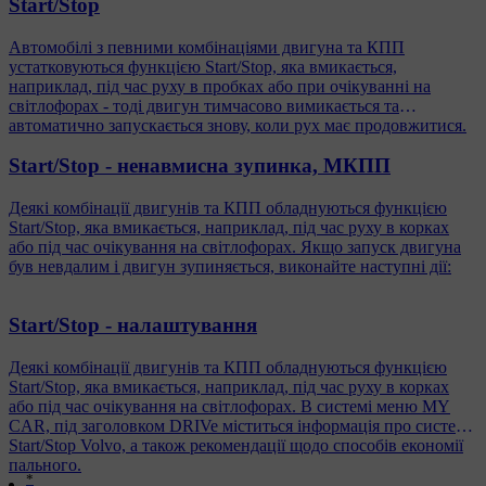
Start/Stop
Автомобілі з певними комбінаціями двигуна та КПП
устатковуються функцією Start/Stop, яка вмикається,
наприклад, під час руху в пробках або при очікуванні на
світлофорах - тоді двигун тимчасово вимикається та
автоматично запускається знову, коли рух має продовжитися.
Start/Stop - ненавмисна зупинка, МКПП
Деякі комбінації двигунів та КПП обладнуються функцією
Start/Stop, яка вмикається, наприклад, під час руху в корках
або під час очікування на світлофорах. Якщо запуск двигуна
був невдалим і двигун зупиняється, виконайте наступні дії:
Start/Stop - налаштування
Деякі комбінації двигунів та КПП обладнуються функцією
Start/Stop, яка вмикається, наприклад, під час руху в корках
або під час очікування на світлофорах. В системі меню MY
CAR, під заголовком DRIVe міститься інформація про систему
Start/Stop Volvo, а також рекомендації щодо способів економії
пального.
*