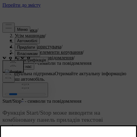
Підтримка
/
Усім машинам
/
S60 2015
/
Посібник користувача
/
Прилади та елементи керування
/
Символи та повідомлення
/
Start/Stop - символи та повідомлення
Індивідуальна підтримка
Отримайте актуальну інформацію
про ваш автомобіль.
Ввійти
*
Start/Stop
- символи та повідомлення
Функція Start/Stop може виводити на
комбіновану панель приладів текстові
повідомлення.