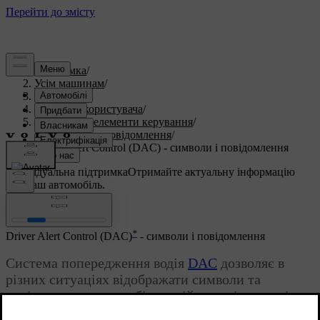
Підтримка
/
Усім машинам
/
S60 2015
/
Посібник користувача
/
Прилади та елементи керування
/
Символи та повідомлення
/
Driver Alert Control (DAC) - символи і повідомлення
Індивідуальна підтримка
Отримайте актуальну інформацію
про ваш автомобіль.
Ввійти
*
Driver Alert Control (DAC)
- символи і повідомлення
Система попередження водія
DAC
дозволяє в
різних ситуаціях відображати символи та
повідомлення на комбінованій панелі приладів
або на екрані дисплея центральної консолі.