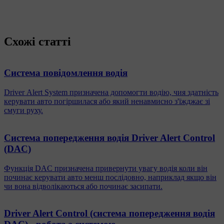
Схожі статті
Система повідомлення водія
Driver Alert System призначена допомогти водію, чия здатність
керувати авто погіршилася або який ненавмисно з'їжджає зі
смуги руху.
Система попередження водія Driver Alert Control
(DAC)
Функція DAC призначена привернути увагу водія коли він
починає керувати авто менш послідовно, наприклад якщо він
чи вона відволікаються або починає засипати.
Driver Alert Control (система попередження водія