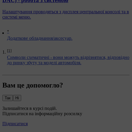
DAC) - робота з системою
Налаштування проводяться з дисплея центральної консолі та в
системі меню.
*
Додаткове обладнання/аксесуар.
[1]
Символи схематичні - вони можуть відрізнятися, відповідно
до ринку збуту та моделі автомобіля.
Вам це допомогло?
Так
Ні