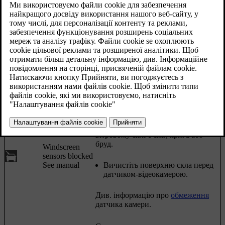
Оновлено 08.06.2023
Комбінована приладова панель
[1]
Повідомлення
Значення
Символ
Транспортним засобом керують
Driver Alert
невпевнено, водій отримує
Time for a
попередження у вигляді звукового
break
сигналу і текстового повідомлення.
Датчик камери тимчасово
відключений.
З'являється, якщо, наприклад, на
вітровому склі є сніг, крига або
бруд.
Windscreen
sensors blocked
See manual
Вичистіть поверхню скла перед
датчиком-відеокамерою.
Див. інформацію про
обмеження
датчика камери.