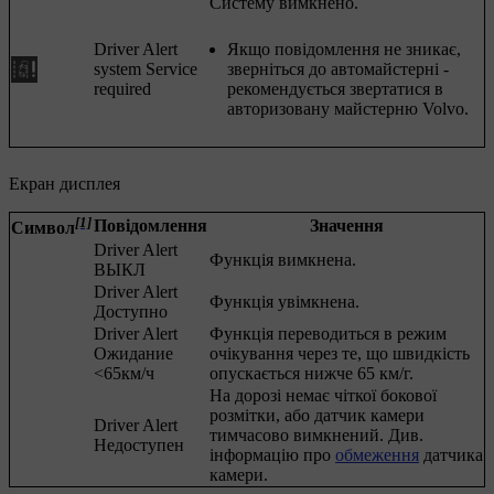
Систему вимкнено.
Driver Alert
Якщо повідомлення не зникає,
system Service
зверніться до автомайстерні -
required
рекомендується звертатися в
авторизовану майстерню Volvo.
Екран дисплея
[1]
Повідомлення
Значення
Символ
Driver Alert
Функція вимкнена.
ВЫКЛ
Driver Alert
Функція увімкнена.
Доступно
Driver Alert
Функція переводиться в режим
Ожидание
очікування через те, що швидкість
<65км/ч
опускається нижче
65 км/г
.
На дорозі немає чіткої бокової
розмітки, або датчик камери
Driver Alert
тимчасово вимкнений. Див.
Недоступен
інформацію про
обмеження
датчика
камери.