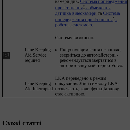
камери див.
Система попередження
*
про зіткнення
- обмеження
датчика-відеокамери
та
Система
*
попередження про зіткнення
-
робота з системою
.
Систему вимкнено.
Lane Keeping
Якщо повідомлення не зникає,
Aid Service
зверніться до автомайстерні -
required
рекомендується звертатися в
авторизовану майстерню Volvo.
LKA переведено в режим
Lane Keeping
очікування. Лінії символу LKA
Aid Interrupted
позначають, коли функція знову
стає активною.
Схожі статті