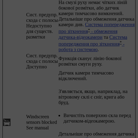
На смузі руху немає чітких ліній
бокової розмітки, або датчик
камери тимчасово вимкнений.
Сист. предупр.
Детальніше про обмеження датчика
схода с полосы
камери див.
Система попередження
Недоступно
*
для существ.
про зіткнення
- обмеження
разметки
датчика-відеокамери
та
Система
*
попередження про зіткнення
-
робота з системою
.
Сист. предупр.
Функція сканує лінію бокової
схода с полосы
розмітки смуги руху.
Доступно
Датчик камери тимчасово
відключений.
З'являється, якщо, наприклад, на
вітровому склі є сніг, крига або
бруд.
Вичистіть поверхню скла перед
Windscreen
датчиком-відеокамерою.
sensors blocked
See manual
Детальніше про обмеження датчика