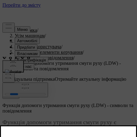
Підтримка
/
Усім машинам
/
S60 2015
/
Посібник користувача
/
Прилади та елементи керування
/
Символи та повідомлення
/
Функція допомоги утримання смуги руху (LDW) -
символи та повідомлення
Індивідуальна підтримка
Отримайте актуальну інформацію
про ваш автомобіль.
Ввійти
Функція допомоги утримання смуги руху (LDW) - символи та
повідомлення
Функція допомоги утримання смуги руху є
однією з функцій Driver Alert System, яку інколи
також називають LKA (Lane Keeping Aid) -