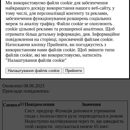
система допомоги утримання смуги руху.
Ця функція призначена для використання під час
їзди по шосе та інших крупних дорогах, щоб
зменшити ризик раптового сходження зі смуги
руху у певних ситуаціях.
У тих комплектаціях, де функції LKA немає, або
робота функції переривається, символ може
відображатися на комбінованій приладовій панелі
разом з пояснювальним повідомленням - за
потреби виконайте надані рекомендації.
Оновлено 08.06.2023
Приклади повідомлень:
[1]
Повідомлення
Значення
Символ
Сист. предупр.
Функція допомоги утримання
схода с полосы
смуги руху переводиться в режим
Недоступно на
очікування через те, що швидкість
этой скорости
опускається нижче
65 км/г
.