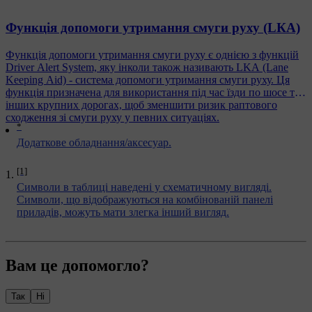
Функція допомоги утримання смуги руху (LКА)
Функція допомоги утримання смуги руху є однією з функцій
Driver Alert System, яку інколи також називають LKA (Lane
Keeping Aid) - система допомоги утримання смуги руху. Ця
функція призначена для використання під час їзди по шосе та
інших крупних дорогах, щоб зменшити ризик раптового
сходження зі смуги руху у певних ситуаціях.
*
Додаткове обладнання/аксесуар.
[1]
Символи в таблиці наведені у схематичному вигляді.
Символи, що відображуються на комбінованій панелі
приладів, можуть мати злегка інший вигляд.
Вам це допомогло?
Так
Ні