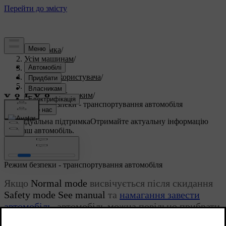
Підтримка
/
Усім машинам
/
S60 2015
/
Посібник користувача
/
Безпека
/
Аварійний режим
/
Режим безпеки - транспортування автомобіля
Індивідуальна підтримка
Отримайте актуальну інформацію
про ваш автомобіль.
Ввійти
Режим безпеки - транспортування автомобіля
Якщо
Normal mode
висвічується після скидання
Safety mode See manual
та
намагання завести
автомобіль
, автомобіль можна повільно прибрати
з небезпечного місця.