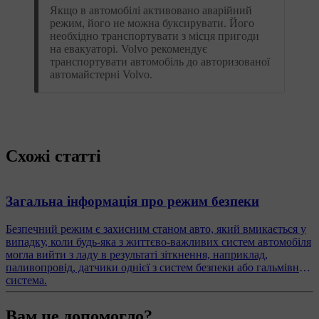
Якщо в автомобілі активовано аварійний
режим, його не можна буксирувати. Його
необхідно транспортувати з місця пригоди
на евакуаторі. Volvo рекомендує
транспортувати автомобіль до авторизованої
автомайстерні Volvo.
Схожі статті
Загальна інформація про режим безпеки
Безпечний режим є захисним станом авто, який вмикається у
випадку, коли будь-яка з життєво-важливих систем автомобіля
могла вийти з ладу в результаті зіткнення, наприклад,
паливопровід, датчики однієї з систем безпеки або гальмівна
система.
Вам це допомогло?