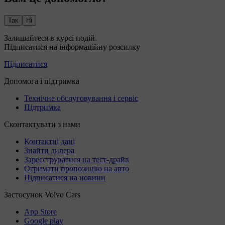
Так
Ні