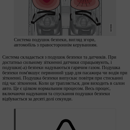
Система подушок безпеки, вигляд згори,
автомобіль з правостороннім керуванням.
Система складається з подушок безпеки та датчиків. При
достатньо сильному зіткненні датчики спрацьовують, і
подушки(-а) безпеки надуваються гарячим газом. Подушка
безпеки пом'якшує первинний удар для пасажира чи водія при
зіткненні. Подушка безпеки випускає повітря при стисканні
під час зіткнення. Коли це трапляється, дим виходить в салон
авто. Це є цілком нормальним процесом. Весь процес,
включаючи надування та спускання подушки безпеки
відбувається за десяті долі секунди.