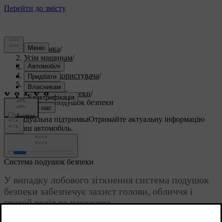
Підтримка
/
Усім машинам
/
S60 2015
/
Посібник користувача
/
Безпека
/
Подушки безпеки
/
Система подушок безпеки
Індивідуальна підтримка
Отримайте актуальну інформацію
про ваш автомобіль.
Ввійти
Система подушок безпеки
У випадку лобового зіткнення система подушок
безпеки забезпечує захист голови, обличчя і
грудей водія та пасажира.
Оновлено 08.06.2023