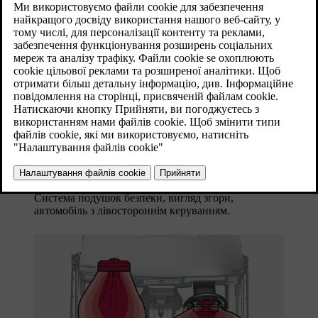
Система подушок безпеки, вигляд згори,
автомобіль з лівостороннім керуванням.