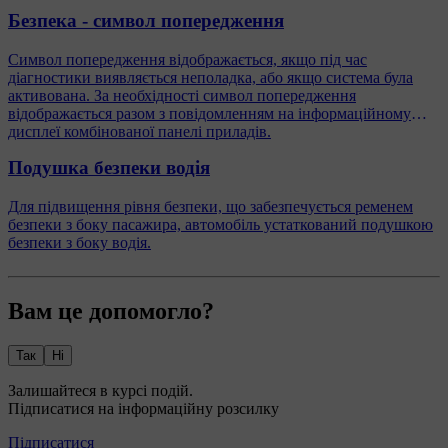
Безпека - символ попередження
Символ попередження відображається, якщо під час
діагностики виявляється неполадка, або якщо система була
активована. За необхідності символ попередження
відображається разом з повідомленням на інформаційному
дисплеї комбінованої панелі приладів.
Подушка безпеки водія
Для підвищення рівня безпеки, що забезпечується ременем
безпеки з боку пасажира, автомобіль устаткований подушкою
безпеки з боку водія.
Вам це допомогло?
Так
Ні