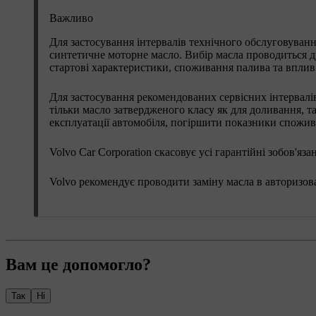
Важливо
Для застосування інтервалів технічного обслуговуванн
синтетичне моторне масло. Вибір масла проводиться ду
стартові характеристики, споживання палива та вплив 
Для застосування рекомендованих сервісних інтервалі
тільки масло затвердженого класу як для доливання, та
експлуатації автомобіля, погіршити показники спожив
Volvo Car Corporation скасовує усі гарантійні зобов'яз
Volvo рекомендує проводити заміну масла в авторизова
Вам це допомогло?
Так
Ні