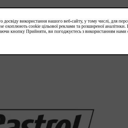
і при низьких температурах.
иятливих дорожніх умов. Воно надає додатковий захист двигуна