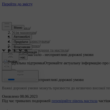
Підтримка
/
Усім машинам
/
S60 2015
/
Посібник користувача
/
Характеристики
/
Технологічні рідини та мастила
/
Моторне мастило - несприятливі дорожні умови
Індивідуальна підтримка
Отримайте актуальну інформацію про 
Ввійти
Моторне мастило - несприятливі дорожні умови
Важкі дорожні умови можуть призвести до незвично високої те
Оновлено 08.06.2023
Під час тривалих подорожей
перевіряйте рівень мастила
частіш