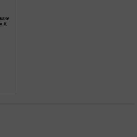
оване
ції,