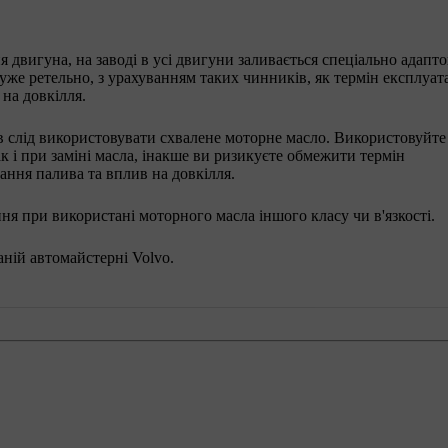
я двигуна, на заводі в усі двигуни заливається спеціально адапт
же ретельно, з урахуванням таких чинників, як термін експлуата
на довкілля.
в слід використовувати схвалене моторне масло. Використовуйте
к і при заміні масла, інакше ви ризикуєте обмежити термін
ання палива та вплив на довкілля.
ання при використані моторного масла іншого класу чи в'язкості.
ній автомайстерні Volvo.