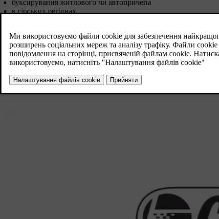
буксирування житлового чи автопричепа
в гірських регіонах
на високих швидкостях
при температурі нижче
-30 °С
або вище
+40 °С
.
Вищезгадане також поширюється на водіння на короткі відстан
Використовуйте повністю синтетичне масло двигуна для неспр
Volvo рекомендує: