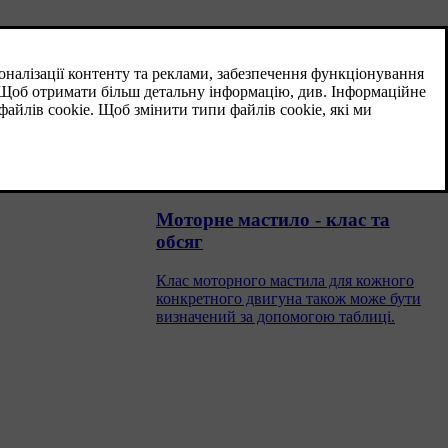
Моторне мастило - загальна
інформація
Для застосування рекомендованих
сервісних інтервалів слід
.
використовувати схвалене моторне
масло.
Моторне мастило - клас та
обсяг
Клас моторного мастила для кожного
конкретного двигуна також може бути
визначений за допомогою таблиці.