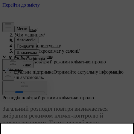
Підтримка
/
Усім машинам
/
S60 2023
/
Посібник користувача
/
Комфорт і мікроклімат у салоні
/
Клімат-контроль
/
Розподіл повітря й режими клімат-контролю
Індивідуальна підтримка
Отримайте актуальну інформацію
про ваш автомобіль.
Ввійти
Розподіл повітря й режими клімат-контролю
Загальний розподіл повітря визначається
вибраним режимом клімат-контролю й
налаштуваннями. Також передбачено
вентиляційні отвори, що забезпечують додаткове