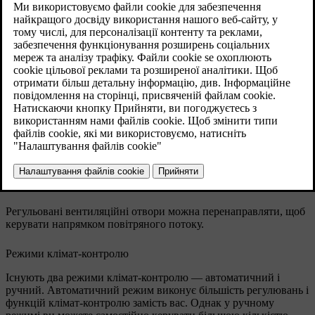
регулювання повітряного потоку в салоні
автомобіля.
Оновлено 04.04.2025
Регульовані вентиляційні отвори
Місця розташування регульованих вентиляційних
отворів
Регульовані вентиляційні отвори можна перенаправляти, щоб
керувати напрямком повітряного потоку.
Режими клімат-контролю
Існують два режими клімат-контролю — автоматичний і
ручний. Автоматичний режим виконує більшість регулювань і
функцій клімат-контролю замість вас. Однак у ручному