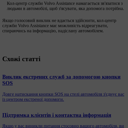
Кол-центр служби Volvo Assistance намагається зв'язатися з
людьми в автомобілі, щоб з'ясувати, яка допомога потрібна.
Якщо голосовий виклик не вдається здійснити, кол-центр
служби Volvo Assistance має можливість відреагувати,
спираючись на інформацію, надіслану автомобілем.
Схожі статті
Виклик екстрених служб за допомогою кнопки
SOS
Довге натискання кнопки SOS на стелі автомобіля з'єднує вас
із центром екстреної допомоги.
Підтримка клієнтів і контактна інформація
Якщо у вас виникли питання стосовно вашого автомобіля, ви