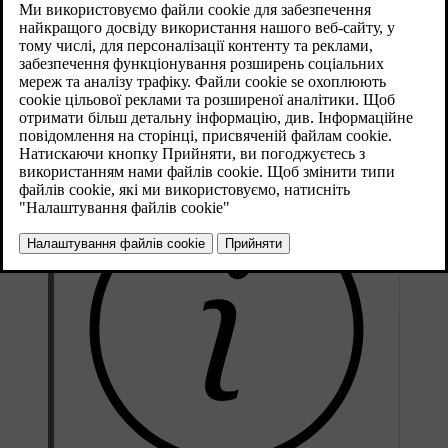
[1]
на дорозі
. Це може знадобитися, якщо у вас
виникнуть непередбачувані проблеми в дорозі,
наприклад, якщо ваш автомобіль не запуститься
чи зламається, або станеться прокол шини.
Оновлено 28.10.2024