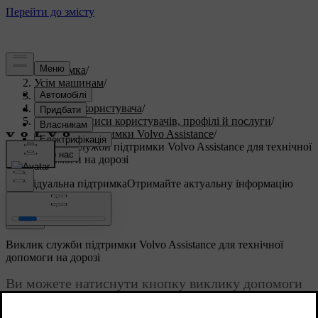
Підтримка
/
Усім машинам
/
S60 2023
/
Посібник користувача
/
Облікові записи користувачів, профілі й послуги
/
Служба підтримки Volvo Assistance
/
Виклик служби підтримки Volvo Assistance для технічної
допомоги на дорозі
Індивідуальна підтримка
Отримайте актуальну інформацію
про ваш автомобіль.
Ввійти
Виклик служби підтримки Volvo Assistance для технічної
допомоги на дорозі
Ви можете натиснути кнопку виклику допомоги
на стелі автомобіля, щоб зв'язатися зі службою
Volvo Assistance й отримати технічну допомогу