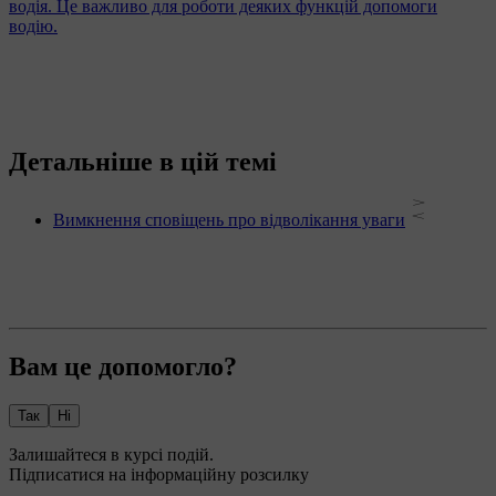
водія. Це важливо для роботи деяких функцій допомоги
водію.
Детальніше в цій темі
Вимкнення сповіщень про відволікання уваги
Вам це допомогло?
Так
Ні