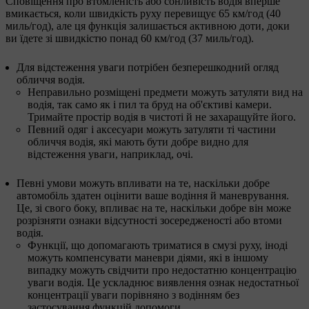
Сповіщення про втомленість або сонливість водія вперше
вмикається, коли швидкість руху перевищує 65 км/год (40
миль/год), але ця функція залишається активною доти, доки
ви їдете зі швидкістю понад 60 км/год (37 миль/год).
Для відстеження уваги потрібен безперешкодний огляд
обличчя водія.
Неправильно розміщені предмети можуть затуляти вид на
водія, так само як і пил та бруд на об'єктиві камери.
Тримайте простір водія в чистоті й не захаращуйте його.
Певний одяг і аксесуари можуть затуляти ті частини
обличчя водія, які мають бути добре видно для
відстеження уваги, наприклад, очі.
Певні умови можуть впливати на те, наскільки добре
автомобіль здатен оцінити ваше водіння й маневрування.
Це, зі свого боку, впливає на те, наскільки добре він може
розрізняти ознаки відсутності зосередженості або втоми
водія.
Функції, що допомагають триматися в смузі руху, іноді
можуть компенсувати маневри діями, які в іншому
випадку можуть свідчити про недостатню концентрацію
уваги водія. Це ускладнює виявлення ознак недостатньої
концентрації уваги порівняно з водінням без
застосування функцій допомоги.