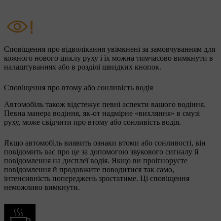
Сповіщення про відволікання увімкнені за замовчуванням для
кожного нового циклу руху і їх можна тимчасово вимкнути в
налаштуваннях або в розділі швидких кнопок.
Сповіщення про втому або сонливість водія
Автомобіль також відстежує певні аспекти вашого водіння.
Певна манера водіння, як-от надмірне «вихляння» в смузі
руху, може свідчити про втому або сонливість водія.
Якщо автомобіль виявить ознаки втоми або сонливості, він
повідомить вас про це за допомогою звукового сигналу й
повідомлення на дисплеї водія. Якщо ви проігноруєте
повідомлення й продовжите поводитися так само,
інтенсивність попереджень зростатиме. Ці сповіщення
неможливо вимкнути.