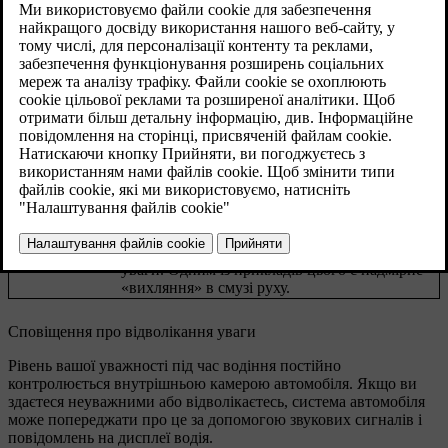
факторами або втомою.
Оновлено 02.02.2026
Якщо автомобіль виявить ознаки зниження концентрації
уваги водія, він сповістить вас про це звуковим сигналом і
повідомленням.
Автомобіль використовує різні методи для оцінки вашої
уважності під час водіння.
Камера, що відстежує рухи вашого обличчя й
Відстеження
очей, дозволяє автомобілю визначити, на
уваги
чому сконцентрована ваша увага.
Аналіз того, як ви керуєте автомобілем, може
свідчити про недостатню концентрацію
Маневрування
уваги. Одним із прикладів цього є надмірне
«вихляння» в смузі руху.
Сповіщення про відволікання уваги
Рівень вашої уважності під час водіння постійно
контролюється внутрішньою камерою автомобіля. Якщо ви
здаєтеся неуважними або відволікаєтесь, система автомобіля
може попереджати про це за допомогою звукових сигналів і
повідомлень на дисплеї водія.