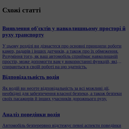
Схожі статті
Виявлення об'єктів у навколишньому просторі й
руху транспорту
У цьому розділі ви дізнаєтеся про основні принципи роботи
камер, радарів і інших датчиків, а також про їх обмеження.
Розуміння того, як ваш автомобіль сприймає навколишній
простір, може допомогти вам у використанні функцій, які
спираються в своїй роботі на цю здатність.
Відповідальність водія
Як водій ви несете відповідальність за всі можливі дії,
необхідні для забезпечення власної безпеки, а також безпеки
своїх пасажирів й інших учасників дорожнього руху.
Аналіз поведінки водія
Автомобіль безперервно відстежує певні аспекти поведінки