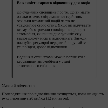
Важливість гарного відпочинку для водія
До будь-яких сповіщень про те, що ви маєте
ознаки втоми, слід ставитися серйозно,
оскільки втомлений водій часто не
усвідомлює свого стану. Якщо ви відчуваєте
втому або отримали сповіщення про це з
автомобіля, якнайшвидше зупиніться у
відповідному місці й відпочиньте. Завжди
плануйте регулярні перерви й вирушайте в
усі поїздки, добре відпочивши.
Водіння в стані втоми можна порівняти з
керуванням автомобілем у стані
алкогольного сп'яніння.
Умови й обмеження
Попередження про відволікання активується, коли швидкість
руху перевищує 20 км/год (12 миль/год).