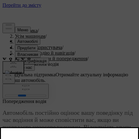
Підтримка
/
Усім машинам
/
S60 2023
/
Посібник користувача
/
Допомога водію й навігація
/
Заходи безпеки й попередження
/
Попередження водія
Індивідуальна підтримка
Отримайте актуальну інформацію
про ваш автомобіль.
Ввійти
Попередження водія
Автомобіль постійно оцінює вашу поведінку під
час водіння й може сповістити вас, якщо ви
виглядаєте незосередженими. Відсутність уваги
може бути спричинена відволікальними