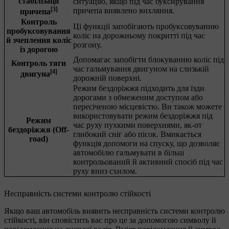
стабілізації
ситуацію, якщо під час буксирування
[3]
причепа виявлено вихляння.
причепа
Контроль
Ці функції запобігають пробуксовуванню
пробуксовування
коліс на дорожньому покритті під час
й зчеплення коліс
розгону.
із дорогою
Допомагає запобігти блокуванню коліс під
Контроль тяги
час гальмування двигуном на слизькій
[4]
двигуна
дорожній поверхні.
Режим бездоріжжя підходить для їзди
дорогами з обмеженим доступом або
пересіченою місцевістю. Ви також можете
використовувати режим бездоріжжя під
Режим
час руху пухкими поверхнями, як-от
бездоріжжя (Off-
глибокий сніг або пісок. Вмикається
road)
функція допомоги на спуску, що дозволяє
автомобілю гальмувати в більш
контрольований й активний спосіб під час
руху вниз схилом.
Несправність системи контролю стійкості
Якщо ваш автомобіль виявить несправність системи контролю
стійкості, він сповістить вас про це за допомогою символу й