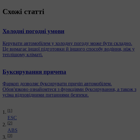
Схожі статті
Холодні погодні умови
Керувати автомобілем у холодну погоду може бути складно.
Це вимагає іншої підготовки й іншого способу водіння, ніж у
теплішому кліматі.
Буксирування причепа
Фаркоп дозволяє буксирувати причіп автомобілем.
Обов'язково ознайомтеся з функціями буксирування, а також з
усіма відповідними питаннями безпеки.
[1]
ESC
[2]
ABS
[3]