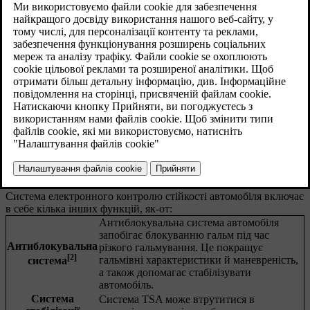
Електронний контроль стійкості
[1]
Система електронного контролю стійкості
складається з
декількох підфункцій, які можуть автоматично застосовувати
гальма, щоб запобігти заносу, коли автомобіль виявляє втрату
зчеплення з дорогою або кермового керування. Для цього
система ESC застосовує гальма на кожному колесі окремо.
Коли це відбувається, символ системи ESC блимає на дисплеї
водія.
Система електронного контролю стійкості автомобіля включає
в себе кілька інших функцій, як-от:
Антиблокувальна система автомобіля
запобігає блокуванню гальм під час
Антиблокувальна
різкого гальмування. Це покращує
[2]
гальмівні характеристики й маневреність,
система
а також допомагає стабілізувати
автомобіль.
Система
Система TSA може втрутитися в