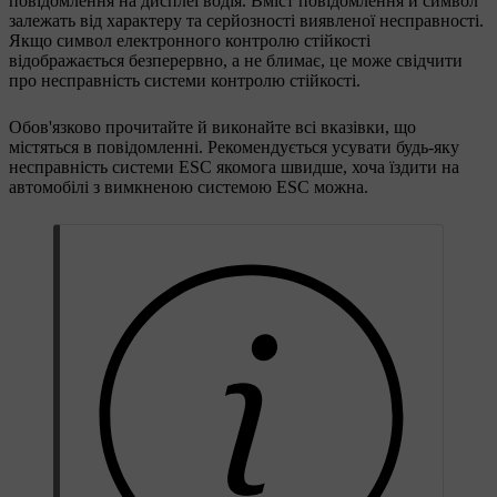
повідомлення на дисплеї водія. Вміст повідомлення й символ
залежать від характеру та серйозності виявленої несправності.
Якщо символ електронного контролю стійкості
відображається безперервно, а не блимає, це може свідчити
про несправність системи контролю стійкості.
Обов'язково прочитайте й виконайте всі вказівки, що
містяться в повідомленні. Рекомендується усувати будь-яку
несправність системи ESC якомога швидше, хоча їздити на
автомобілі з вимкненою системою ESC можна.