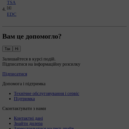
TSA
[4]
EDC
Вам це допомогло?
Так
Ні