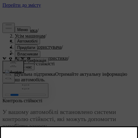
Підтримка
/
Усім машинам
/
S60 2023
/
Посібник користувача
/
Водіння
/
Ходові характеристики
/
Контроль стійкості
Індивідуальна підтримка
Отримайте актуальну інформацію
про ваш автомобіль.
Ввійти
Контроль стійкості
У вашому автомобілі встановлено системи
контролю стійкості, які можуть допомогти
запобігти заносу.
Оновлено 30.03.2026