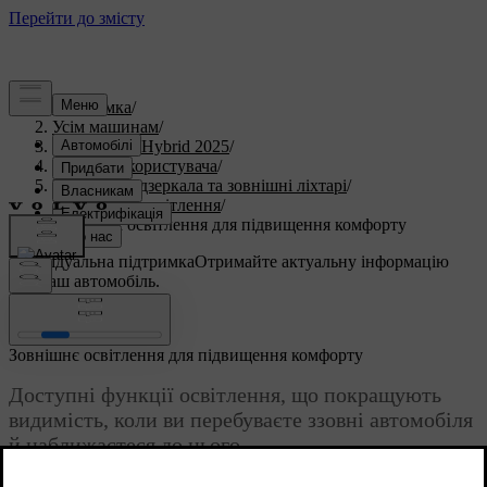
Підтримка
/
Усім машинам
/
V60 Plug-in Hybrid 2025
/
Посібник користувача
/
Видимість, дзеркала та зовнішні ліхтарі
/
Зовнішнє освітлення
/
Зовнішнє освітлення для підвищення комфорту
Індивідуальна підтримка
Отримайте актуальну інформацію
про ваш автомобіль.
Ввійти
Зовнішнє освітлення для підвищення комфорту
Доступні функції освітлення, що покращують
видимість, коли ви перебуваєте ззовні автомобіля
й наближаєтеся до нього.
Оновлено 04.04.2025