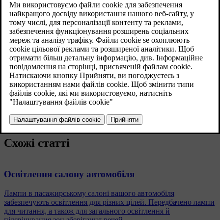
Привітальні вогні
Деякі вогні автоматично вмикаються на короткий проміжок
часу, коли ви наближаєтеся до автомобіля і відмикаєте його.
Указівне світло
Коли ви замикаєте й залишаєте автомобіль, він може
ввімкнути додаткове освітлення навколо нього на короткий
проміжок часу.
Схожі статті
Освітлення салону автомобіля
Лампи в пасажирському салоні вашого автомобіля
забезпечують освітлення для різних цілей. Передбачено лампи
для читання, а також для загального освітлення й
підсвічування зон зберігання речей