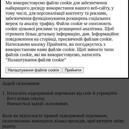
Правий підкермовий перемикач
Передні склоомивачі
Натисніть підкермовий перемикач на себе й утримуйте його
кілька секунд.
Вмикаються склоомивачі лобового скла. Якщо ввімкнено
дальнє або ближнє світло фар, також омиваються фари.
Задній склоомивач
Натисніть підкермовий перемикач від себе й утримуйте
його кілька секунд.
Вмикається задній склоомивач.
Коли ви відпускаєте правий підкермовий перемикач,
склоочисники виконують кілька проходів, щоб витерти зайву
рідину.