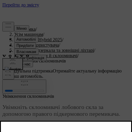
Підтримка
/
Усім машинам
/
V60 Plug-in Hybrid 2025
/
Посібник користувача
/
Видимість, дзеркала та зовнішні ліхтарі
/
Склоочисники й склоомивачі
/
Увімкнення склоомивачів
Індивідуальна підтримка
Отримайте актуальну інформацію
про ваш автомобіль.
Ввійти
Увімкнення склоомивачів
Увімкніть склоомивачі лобового скла за
допомогою правого підкермового перемикача.
Оновлено 30.03.2026