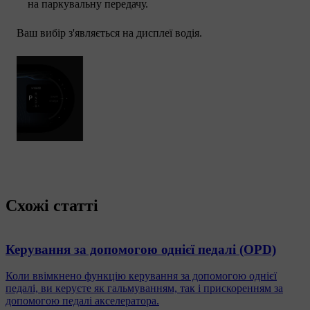
на паркувальну передачу.
Ваш вибір з'являється на дисплеї водія.
Схожі статті
Керування за допомогою однієї педалі (OPD)
Коли ввімкнено функцію керування за допомогою однієї
педалі, ви керуєте як гальмуванням, так і прискоренням за
допомогою педалі акселератора.