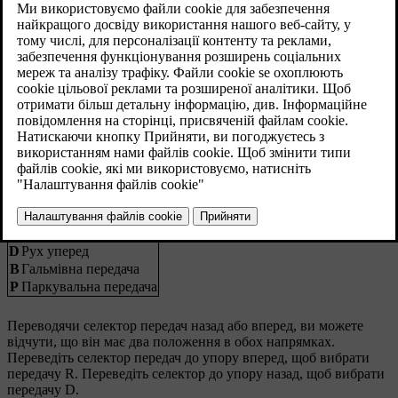
Доступні такі передачі:
R
Задня передача
N
Нейтраль
D
Рух уперед
B
Гальмівна передача
P
Паркувальна передача
Переводячи селектор передач назад або вперед, ви можете
відчути, що він має два положення в обох напрямках.
Переведіть селектор передач до упору вперед, щоб вибрати
передачу R. Переведіть селектор до упору назад, щоб вибрати
передачу D.