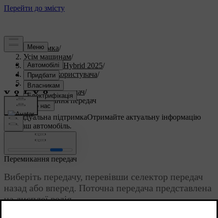
Підтримка
/
Усім машинам
/
V60 Plug-in Hybrid 2025
/
Посібник користувача
/
Водіння
/
Коробка передач
/
Перемикання передач
Індивідуальна підтримка
Отримайте актуальну інформацію
про ваш автомобіль.
Ввійти
Перемикання передач
Виберіть передачу, перевівши селектор передач
назад або вперед. Поточна передача представлена
на дисплеї водія.
Оновлено 18.09.2025