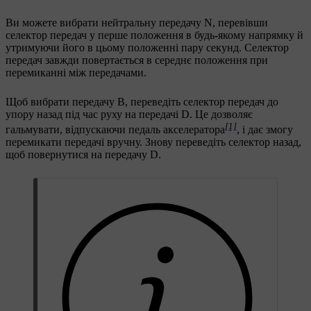
Ви можете вибрати нейтральну передачу N, перевівши
селектор передач у перше положення в будь-якому напрямку й
утримуючи його в цьому положенні пару секунд. Селектор
передач завжди повертається в середнє положення при
перемиканні між передачами.
Щоб вибрати передачу B, переведіть селектор передач до
упору назад під час руху на передачі D. Це дозволяє
[1]
гальмувати, відпускаючи педаль акселератора
, і дає змогу
перемикати передачі вручну. Знову переведіть селектор назад,
щоб повернутися на передачу D.