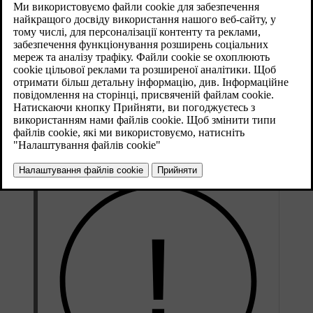
руху.
Оновлено 28.10.2024
Перемикаючись між системою Pilot Assist й адаптивним круїз-
контролем, ви вмикаєте або вимикаєте функцію
підкермування. Хоча адаптивний круїз-контроль вважається
підфункцією системи Pilot Assist, основна відмінність полягає
в тому, що Pilot Assist може забезпечувати підкермування, а
адаптивний круїз-контроль — ні. Тому перемикання між цими
функціями можна розглядати як ввімкнення або вимкнення
функції підкермування системи Pilot Assist.