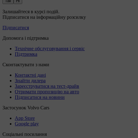
Так
Ні