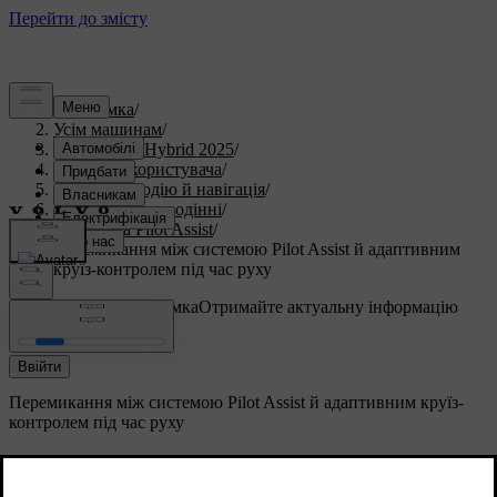
Підтримка
/
Усім машинам
/
V60 Plug-in Hybrid 2025
/
Посібник користувача
/
Допомога водію й навігація
/
Допомога при водінні
/
Система Pilot Assist
/
Перемикання між системою Pilot Assist й адаптивним
круїз-контролем під час руху
Індивідуальна підтримка
Отримайте актуальну інформацію
про ваш автомобіль.
Ввійти
Перемикання між системою Pilot Assist й адаптивним круїз-
контролем під час руху
Ви можете перемикатися між системою Pilot
Assist й адаптивним круїз-контролем під час