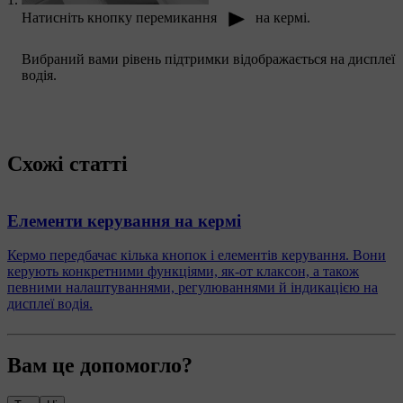
Натисніть кнопку перемикання
на кермі.
Вибраний вами рівень підтримки відображається на дисплеї
водія.
Схожі статті
Елементи керування на кермі
Кермо передбачає кілька кнопок і елементів керування. Вони
керують конкретними функціями, як-от клаксон, а також
певними налаштуваннями, регулюваннями й індикацією на
дисплеї водія.
Вам це допомогло?