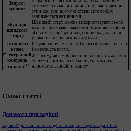
пального й рівень викидів, дозволяючи вам
Запуск і
тимчасово вимикати двигун під час коротких
зупинка
зупинок, при цьому системи автомобіля
залишаються активними.
Швидкий старт можна використовувати коли
Функція
вам потрібен максимальний розгін автомобіля
швидкого
зі стану повної зупинки, наприклад, коли ви
старту
рушаєте з місця на крутому схилі.
Чутливість
Регулювання чутливості керма впливає на опір
керма
і жорсткість керма.
Електронний
У вашому автомобілі встановлено автоматичні
контроль
системи контролю стійкості, які можуть
[1]
допомогти запобігти заносу.
стійкості
Схожі статті
Допомога при водінні
Функції допомоги при водінні використовують здатність
автомобіля контролювати навколишній простір, щоб зробити