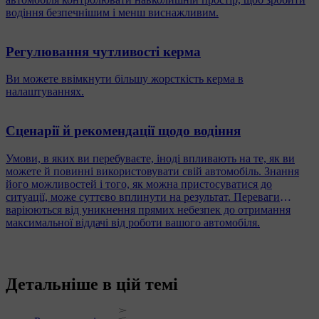
водіння безпечнішим і менш виснажливим.
Регулювання чутливості керма
Ви можете ввімкнути більшу жорсткість керма в
налаштуваннях.
Сценарії й рекомендації щодо водіння
Умови, в яких ви перебуваєте, іноді впливають на те, як ви
можете й повинні використовувати свій автомобіль. Знання
його можливостей і того, як можна пристосуватися до
ситуації, може суттєво вплинути на результат. Переваги
варіюються від уникнення прямих небезпек до отримання
максимальної віддачі від роботи вашого автомобіля.
Детальніше в цій темі