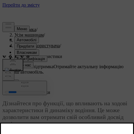
Підтримка
/
Усім машинам
/
V60 2025
/
Посібник користувача
/
Водіння
/
Ходові характеристики
Індивідуальна підтримка
Отримайте актуальну інформацію
про ваш автомобіль.
Ввійти
Ходові характеристики
Дізнайтеся про функції, що впливають на ходові
характеристики й динаміку водіння. Це може
дозволити вам отримати свій особливий досвід
водіння.