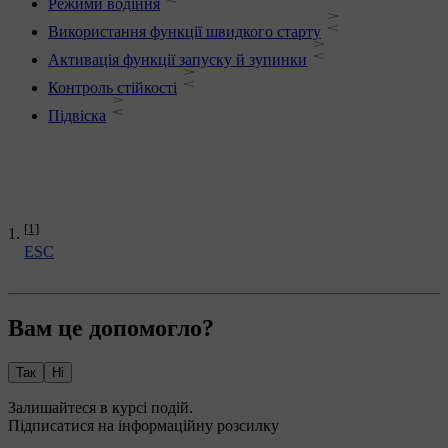
Режими водіння
Використання функції швидкого старту
Активація функції запуску й зупинки
Контроль стійкості
Підвіска
[1]
ESC
Вам це допомогло?
Так
Ні