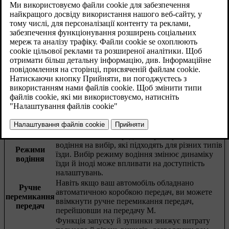
Оновлено 01.08.2025
Ваш автомобіль передбачає кілька функцій, що впливають на
динаміку їзди й ходові характеристики.
Ваш автомобіль передбачає різні режими
водіння на вибір, які підходять для різних типів
Режими
їзди. Вибір режиму водіння змінює динаміку
водіння
їзди й іноді може впливати на доступність
налаштувань.
Навіть якщо ваш автомобіль обладнано
Ручне
автоматичною коробкою передач, ви можете
перемикання
ввімкнути ручне перемикання передач,
передач
перейшовши на передачу M.
Функція запуску й зупинки знижує витрату