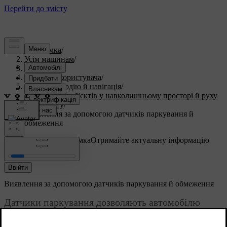
Підтримка
/
Усім машинам
/
V60 2025
/
Посібник користувача
/
Допомога водію й навігація
/
Виявлення об'єктів у навколишньому просторі й руху
транспорту
/
Виявлення за допомогою датчиків паркування й
обмеження
Індивідуальна підтримка
Отримайте актуальну інформацію
про ваш автомобіль.
Ввійти
Виявлення за допомогою датчиків паркування й обмеження
Датчики паркування дозволяють автомобілю
виявляти об'єкти й відстань до них. Вони
працюють на відносно близькій відстані під час