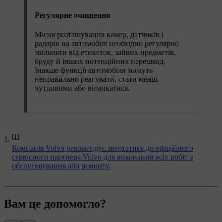
Регулярне очищення
Місця розташування камер, датчиків і
радарів на автомобілі необхідно регулярно
звільняти від етикеток, зайвих предметів,
бруду й інших потенційних перешкод.
Інакше функції автомобіля можуть
неправильно реагувати, стати менш
чутливими або вимикатися.
[1]
Компанія Volvo рекомендує звертатися до офіційного
сервісного партнера Volvo для виконання всіх робіт з
обслуговування або ремонту.
Вам це допомогло?