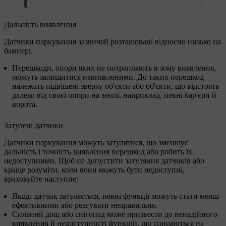
Дальність виявлення
Датчики паркування зазвичай розташовані відносно низько на
бампері.
Перешкоди, опори яких не потрапляють в зону виявлення,
можуть залишитися невиявленими. До таких перешкод
належать підвішені зверху об'єкти або об'єкти, що відстоять
далеко від своєї опори на землі, наприклад, певні бар'єри й
ворота.
Затулені датчики
Датчики паркування можуть затулятися, що зменшує
дальність і точність виявлення перешкод або робить їх
недоступними. Щоб не допустити затуляння датчиків або
краще розуміти, коли вони можуть бути недоступні,
враховуйте наступне:
Якщо датчик затуляється, певні функції можуть стати менш
ефективними або реагувати неправильно.
Сильний дощ або снігопад може призвести до ненадійного
виявлення й недоступності функцій, що спираються на