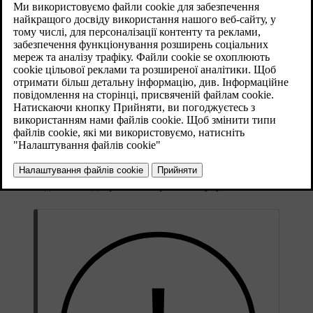
повільного маневрування в тісному просторі,
наприклад, під час паркування.
Оновлено 28.10.2024
Датчики паркування використовують звукові хвилі для
виявлення перешкод поблизу автомобіля. Датчики працюють,
посилаючи ультразвукові імпульси, що можуть відбиватися,
повертаючись назад до датчика, коли вони стикаються з
об'єктом або бар'єром. Це дозволяє автомобілю визначити
відстань до перешкод у напрямку виявлення.
Інформація, що надходить від цих датчиків, доступна лише на
низьких швидкостях. Вони надають інформацію про відстань,
коли на дисплеї відображається режим паркування.