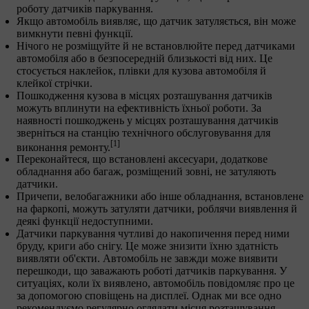
роботу датчиків паркування.
Якщо автомобіль виявляє, що датчик затуляється, він може
вимкнути певні функції.
Нічого не розміщуйте й не встановлюйте перед датчиками
автомобіля або в безпосередній близькості від них. Це
стосується наклейок, плівки для кузова автомобіля й
клейкої стрічки.
Пошкодження кузова в місцях розташування датчиків
можуть вплинути на ефективність їхньої роботи. За
наявності пошкоджень у місцях розташування датчиків
зверніться на станцію технічного обслуговування для
[1]
виконання ремонту.
Переконайтеся, що встановлені аксесуари, додаткове
обладнання або багаж, розміщений зовні, не затуляють
датчики.
Причепи, велобагажники або інше обладнання, встановлене
на фаркопі, можуть затуляти датчики, роблячи виявлення й
деякі функції недоступними.
Датчики паркування чутливі до накопичення перед ними
бруду, криги або снігу. Це може знизити їхню здатність
виявляти об'єкти. Автомобіль не завжди може виявити
перешкоди, що заважають роботі датчиків паркування. У
ситуаціях, коли їх виявлено, автомобіль повідомляє про це
за допомогою сповіщень на дисплеї. Однак ми все одно
рекомендуємо регулярно оглядати місця розташування