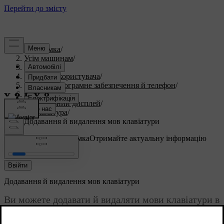
Підтримка
/
Усім машинам
/
V60 2025
/
Посібник користувача
/
Дисплеї, програмне забезпечення й телефон
/
Дисплеї
/
Центральний дисплей
/
Клавіатура
/
Додавання й видалення мов клавіатури
Індивідуальна підтримка
Отримайте актуальну інформацію
про ваш автомобіль.
Ввійти
Додавання й видалення мов клавіатури
Ви можете додавати й видаляти мови клавіатури в
налаштуваннях.