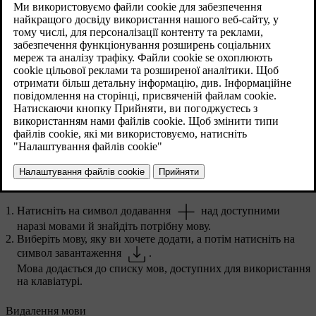
Оновлено 15.02.2025
Ви можете додати мови до екранної клавіатури центрального
дисплея, якщо хочете писати мовою, яка поки що не доступна.
Мови також можна видалити з клавіатури, якщо вони вам
більше не потрібні.
Натисніть на символ автомобіля
у нижній панелі й
перейдіть до розділу
Налаштування
.
Перейдіть до розділу
Система
→
Мови й
уведення
→
Клавіатура
.
Виберіть клавіатуру, до якої ви хочете внести зміни.
Виберіть
Мови
.
Додавання мови
Натисніть на символ додавання
над доступними
наразі мовами й знайдіть потрібну мову.
Виберіть мову, яку ви хочете додати, а потім натисніть на
символ завантаження
.
Мова додається до списку мов, доступних для використання
на клавіатурі.
Видалення мови