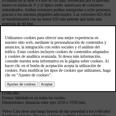
El diseño de la serie PV800 se vio muy favorecido por el atrevido
morro en forma de V y el típico estilo americano de contornos
redondeados. Ambas versiones podían transportar a ocho personas,
gracias a los asientos plegables adicionales. Las versiones 821-824
se modernizaron con un motor ED más potente que tenía una
potencia de 90 bhp.
Especificaciones técnicas
Model: PV801-10
Variantes: PV 800 Chasis PV 801 (Taxi con división en vidrio) PV
802 (Taxi sin división en vidrio) PV 810 Chasis, ampliado
Producido: PV801-10: 1938 - 1947 PV821-4: 1947 - 1948
Volumen: PV801-10: 1,848 PV821-4: 800
Carrocería: Taxi o chasis construido a petición del cliente y
destinado a carrocerías especiales.
Motor: 6 cilindros en línea de válvulas laterales; 3670 cc; 84.14x110
mm; 84, 86 o 90 bhp
Transmisión: manual de 3 velocidades con palanca en el suelo
(1938-45) o palanca de cambios colocada en la barra de dirección
(1946-48).
Frenos: hidráulicos en todas las ruedas.
Dimensiones: distancia entre ejes 3250 o 3550 mm.
Volvo Cars tiene una larga historia de dar prioridad a los vehículos
familiares seguros. De cara al futuro, también tenemos objetivos