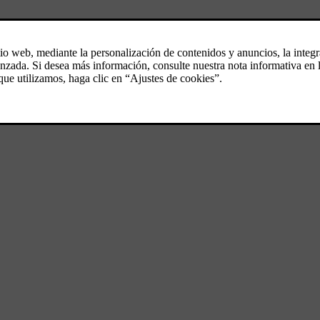
segmento de los SUV medianos premium, una categoría en la que ya somo
formación en un fabricante de automóvil totalmente electrificado.
 y la producción comenzará en el primer semestre de 2026.
ar de marcar la fecha en su calendario!