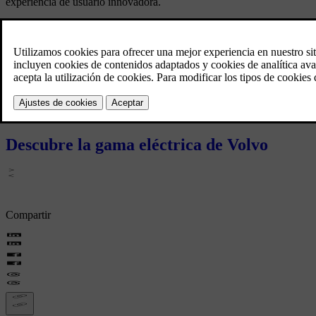
experiencia de usuario innovadora.
El nuevo EX60 es nuestro primer vehículo totalmente eléctrico en el 
línea de productos, el EX60 marca un paso importante en nuestra trans
El EX60 se fabricará en nuestra planta de Torslanda, en Gotemburgo,
Estén atentos para obtener más información y, mientras tanto, ¡cercior
Descubre la gama eléctrica de Volvo
Compartir