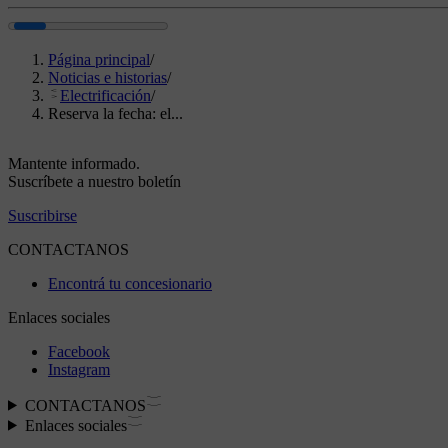
Página principal
/
Noticias e historias
/
Electrificación
/
Reserva la fecha: el...