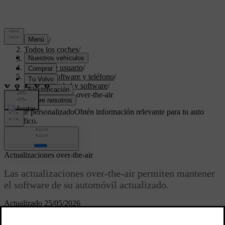
Soporte
/
Todos los coches
/
EX30 2027
/
Manual de usuario
/
Pantalla, software y teléfono
/
Conectividad y software
/
Actualizaciones over-the-air
Soporte personalizado
Obtén información relevante para tu auto
específico.
Iniciar sesión
Actualizaciones over-the-air
Las actualizaciones over-the-air permiten mantener
el software de su automóvil actualizado.
Actualizado 25/05/2026