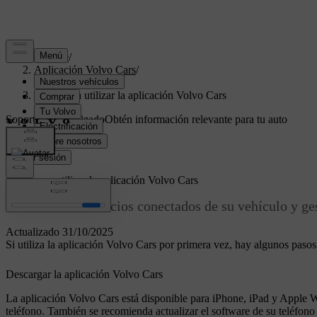
Soporte
/
Aplicación Volvo Cars
/
Puesta en marcha
/
Empezar a utilizar la aplicación Volvo Cars
Soporte personalizado
Obtén información relevante para tu auto
específico.
Iniciar sesión
Empezar a utilizar la aplicación Volvo Cars
Acceda a los servicios conectados de su vehículo y ge
Actualizado 31/10/2025
Si utiliza la aplicación Volvo Cars por primera vez, hay algunos paso
Descargar la aplicación Volvo Cars
La aplicación Volvo Cars está disponible para iPhone, iPad y Apple Wa
teléfono. También se recomienda actualizar el software de su teléfono 