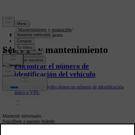
Soporte
/
Mantenimiento y reparación
/
Servicio y mantenimiento
Servicio y mantenimiento
Encontrar el número de
identificación del vehículo
Todos los automóviles tienen un número de identificación
único o VIN.