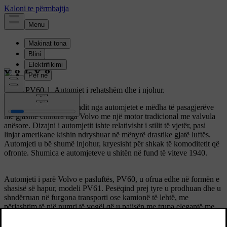
Volvo PV60-1.
Automjet i rehatshëm dhe i njohur.
Modeli PV60 ishte i fundit nga automjetet e mëdha të pasagjerëve
me gjashtë cilindra nga Volvo me një motor tradicional me valvula
anësore. Dizajni i automjetit ishte relativisht i stilit të vjetër, pasi
linjat amerikane kishin ndryshuar në mënyrë drastike gjatë luftës.
Automjeti u bë shumë injohur, kryesisht për shkak të komoditetit që
ofronte. Shumica e automjeteve u shitën në fund të viteve 1940.
Automjeti i parë Volvo e pasluftës, PV60, u ofrua edhe në formën e
shasisë së hapur, modeli PV61. Pesëqind prej tyre u prodhuan dhe u
shndërruan në furgona transporti ose kamionë të lehtë, me
përjashtim të një numri të vogël që u pajisën me trupa elegantë me
pjesën e përparme të ulët.