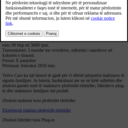
** Specifikimet teknike **
Modeli: PV60-1
Variantet: Shasia PV 61
Prodhuar: 1946 - 1950
Volumi: 3006
Trupi: Sedan ose shasi e destinuar për palëtë veçanta afariste apo
private.
Motori: Me 6 cilindra në linjë, valvula anësore; 3670 cc; 84,14x110
mm; 90 bhp në 3600 rpm.
Transmisioni: 3 marshe me overdrive, ndërrimi i marsheve në
kolonën e timonit.
Frenat: E panjohur
Përmasat: Interaksi 2850 mm.
Volvo Cars ka një histori të gjatë për t'i dhënë përparësi makinave të
sigurta familjare. Ju lutemi, bashkohuni me ne në këtë udhëtim dhe
zbuloni gamën tonë të makinave plotësisht elektrike, hibrideve plug-
in dhe makinave familjare më poshtë.
Zbuloni makinat tona plotësisht elektrike
Eksploroni makina plotësisht elektrike
Zbuloni hibridet tona Plug-in