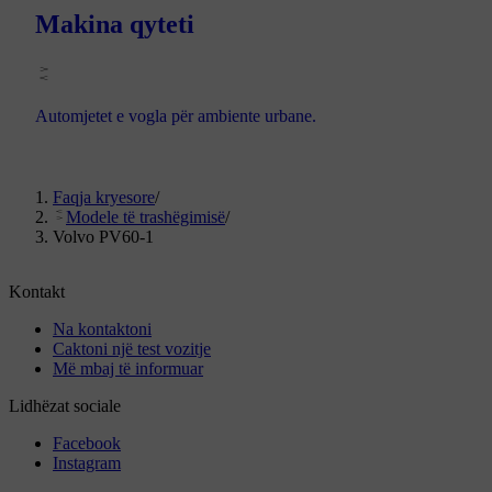
Makina qyteti
Automjetet e vogla për ambiente urbane.
Faqja kryesore
/
Modele të trashëgimisë
/
Volvo PV60-1