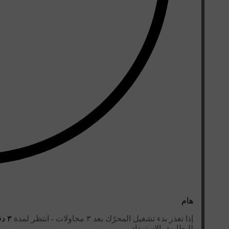
هام
إذا تعذر بدء تشغيل المحرّك بعد ٣ محاولات - انتظر لمدة
٣ دقائق
للبطارية بالاسترداد.