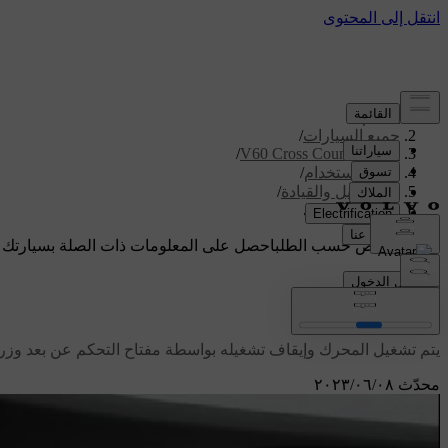
الدعم
/
جميع السيارات
/
/
V60 Cross Country 2018
دليل الاستخدام
/
التشغيل والقيادة
/
تشغيل المحرك
دعم مخصص حسب الطلب
احصل على المعلومات ذات الصلة بسيارتك 
تسجيل الدخول
تشغيل المحرك
يتم تشغيل المحرك وإيقاف تشغيله بواسطة مفتاح التحكم عن بعد وزر
محدّث ٠٨‏/٠٦‏/٢٠٢٣