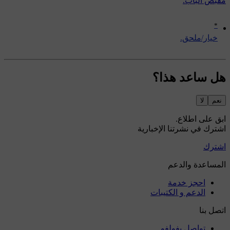
مقبض الباب.
*
‏خيار/ملحق.
هل ساعد هذا؟
نعم
لا