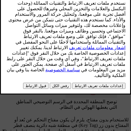
للاستخدام اليدوي
وظائف مفتاح التحكم عن بُعد مثل القفل/فتح القفل التي يتم
تنشيطها بالضغط على
أو
لها نطاق يقدر بمسافة
٢٠ مترًا
(
٦٥ قدمًا
) من السيارة تقريبًا.
إذا لم تتحقق السيارة من الضغط على الزر - فاقترب وأعد المحاولة.
*
للاستخدام بدون مفتاح
توضح المنطقة المحددة في الرسم التوضيحي المناطق
التي يغطيها الهوائي في النظام.
للاستخدام بدون مفتاح، يلزم أن يكون مفتاح التحكم عن بُعد أو
المفتاح بدون زر (Key Tag) في منطقة شبه دائرية بنصف قطر
تقريبي قدره
١٫٥ متر
(
٥ قدم
) من الجانبين الطويلين ومقدار
١ متر
(
٣