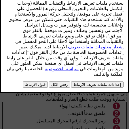
موقع الملصق
الرسم التوضيحي هو رسم تخطيطي فقط - وقد تختلف
التفاصيل باختلاف السوق والطراز.
تؤدي معرفة تصميم نوع السيارة وتعريف السيارة وأرقام المحرك
إلى تسهيل جميع عمليات الاتصال بموزع فولفو المعتمد بشأن
السيارة ووقت طلب قطع الغيار والملحقات.
ملصق نظام تكييف الهواء
ملصق مدفأ التوقف.
رمز المحرك لرقم المحرك المسلسل.
ملصق زيت المحرك.