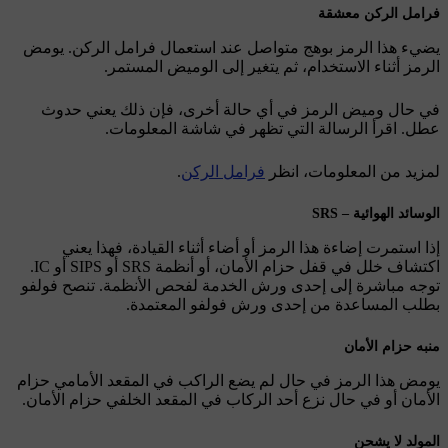
فرامل الركن معشقة
يضيء هذا الرمز بوهج متواصل عند استعمال فرامل الركن. يومض
الرمز أثناء الاستخدام، ثم يتغير إلى الوميض المستمر.
في حال وميض الرمز في أي حالة أخرى، فإن ذلك يعني حدوث
عطل. اقرأ الرسالة التي تظهر في شاشة المعلومات.
لمزيد من المعلومات، انظر
فرامل الركن
.
الوسائد الهوائية – SRS
إذا استمرت إضاءة هذا الرمز أو أضاء أثناء القيادة، فهذا يعني
اكتشاف خلل في قفل حزام الأمان، أو أنظمة SRS أو SIPS أو IC.
توجه مباشرة إلى إحدى ورش الخدمة لفحص الأنظمة. تنصح فولفو
بطلب المساعدة من إحدى ورش فولفو المعتمدة.
منبه حزام الأمان
يومض هذا الرمز في حال لم يضع الراكب في المقعد الأمامي حزام
الأمان أو في حال نزع أحد الركاب في المقعد الخلفي حزام الأمان.
المولد لا يشحن