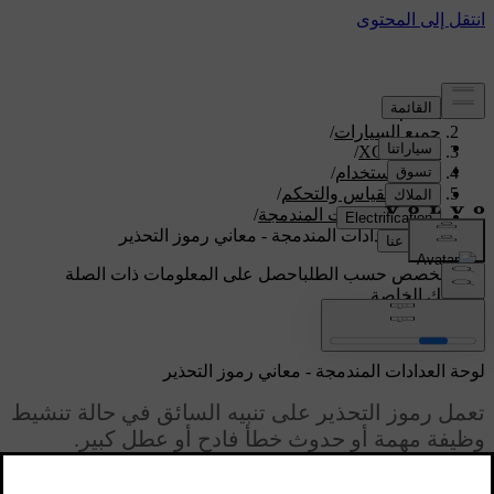
الدعم
/
جميع السيارات
/
/
XC70 2016
دليل الاستخدام
/
اجهزة القياس والتحكم
/
لوحة العدادات المندمجة
/
لوحة العدادات المندمجة - معاني رموز التحذير
دعم مخصص حسب الطلب
احصل على المعلومات ذات الصلة
بسيارتك الخاصة.
تسجيل الدخول
لوحة العدادات المندمجة - معاني رموز التحذير
تعمل رموز التحذير على تنبيه السائق في حالة تنشيط
وظيفة مهمة أو حدوث خطأ فادح أو عطل كبير.
محدّث ٠٨‏/٠٦‏/٢٠٢٣