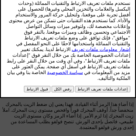
رموز التحذير
الرمز
المواصفات
[1]
ضغط الزيت المنخفض
تعشيق فرامل الوقوف (لوحة العدادات الرقمية)
تعشيق فرامل الوقوف (لوحة العدادات التناظرية)
الوسائد الهوائية – SRS
منبه حزام الأمان
المولد لا يشحن
خلل بنظـام الفرامل
تحذير
ضغط الزيت المنخفض
إذا أضاء هذا الرمز أثناء القيادة، فهذا يعني إن ضغط الزيت بالمحرك
منخفضاً جداً. أوقف المحرك فوراً وافحص مستوى زيت المحرك. املأ
زيت المحرك إذا لزم الأمر. إذا أضاء الرمز وكان مستوى الزيت
طبيعي، فاتصل بإحدى الورش. تنصح فولفو بطلب المساعدة من
إحدى ورش فولفو المعتمدة.