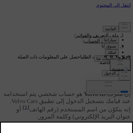
الدعم
/
ملف التعريف والفواتير
/
تفاصيل الحساب
/
Volvo ID
دعم مخصص حسب الطلب
احصل على المعلومات ذات الصلة
بسيارتك الخاصة.
تسجيل الدخول
Volvo ID
إنّ معرّف
Volvo ID
هو حساب شخصي يتم استخدامه
عند قيامك بتسجيل الدخول إلى تطبيق Volvo Cars.
[1]
إنه يتكوّن من اسم المستخدم (رقم الهاتف
أو
عنوان البريد الإلكتروني) وكلمة المرور.
محدّث ١٠‏/٠٤‏/٢٠٢٦