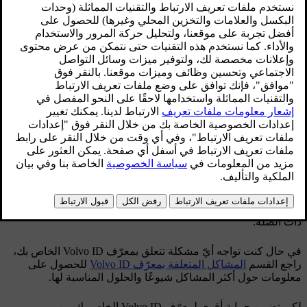
تنطبق هذه المقالة على الطُّرُز المضّمن بها Google.
يمكنك إنشاء وتغيير معرّف
Volvo ID
الخاص بك من خلال تطبيق
Volvo Cars
أو عبر الموقع الإلكتروني
.
volvoid.eu.volvocars.com/Account
إنشاء معرّف Volvo ID
تغيير اسم المستخدم أو كلمة المرور المرتبطَين بمعرّف Volvo ID
الخاص بك
بعد أن تكون قد قمت بإنشاء معرّف
Volvo ID
، يوصى بإضافة
تفاصيل وسيلة اتصال إضافية إلى حسابك. من شأن هذا الإجراء أن
يساعدك على استعادة معرّف
Volvo ID
الخاص بك عند الحاجة. راجع
القسم
إضافة تفاصيل وسيلة الاتصال لاستعادة الحساب الخاص
بمعرّف Volvo ID
للحصول على المزيد من المعلومات والتعليمات
ذات الصلة.
في حال كنت تواجه أيّ مشكلة تتعلق بمعرّف
Volvo ID
الخاص بك،
راجع القسم
المشاكل المتعلقة بمعرّف Volvo ID
للحصول على
معلومات حول أكثر المشاكل شيوعًا والحلول المناسبة لها.
لكي تضمن حماية أقوى لمعرّف
Volvo ID
الخاص بك من