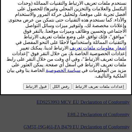
5WK49232 EC Declaration of Conformity
5WK49264 EC Declaration of Conformity
5WK49265 EC Declaration of Conformity
A2C53440050 EC Declaration of Conformity
S180036006 Declaration of Conformity
APN IAM21 Declaration of Conformity
AV9257382 F12 EU Declaration of Conformity
DAB tuner CQ-0VE MITSUBISHI Declaration of Conformity
ED9253993 MCV EU Declaration of Conformity
EHL2 Declaration of Conformity
GM5T-19G461-FA B479 EU Declaration of Conformity