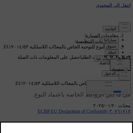
الدعم
/
معلومات السيارة
/
المعلومات التنظيمية
/
اعتماد النوع للتوجيه الخاص بالمعدّات اللاسلكية ٢٠١٤/٥٣/EU
دعم مخصص حسب الطلب
احصل على المعلومات ذات الصلة
بسيارتك الخاصة.
تسجيل الدخول
اعتماد النوع للتوجيه الخاص بالمعدّات اللاسلكية ٢٠١٤/٥٣/EU
في ما يلي الروابط الخاصة باعتماد النوع.
محدّث ٢٠‏/٠١‏/٢٠٢٥
٣٠٧٦١٧١٧ ECBP EU Declaration of Conformity
5WK49167 EC Declaration of Conformity