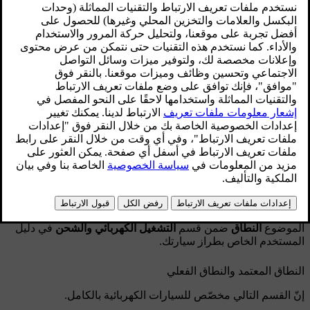
السيارة أثناء ركنها في محيط بارد والحفاظ على
مستوى شحن البطارية ضمن هامش معيّن أثناء فترة
التخزين طويل الأمد للسيارة.
محدّث ١٩‏/٠٩‏/٢٠٢٤
النطاق في درجات الحرارة الباردة
إنّ القسم التالي مخصّص للسيارات الكهربائية الهجينة والسيارات
الكهربائية بالكامل.
عندما تكون درجة الحرارة باردة، قد تصبح البطارية شديدة البرودة
وقد يكون لذلك تأثير على نطاق قيادة السيارة. بغية تجنّب ذلك،
احرص على شحن بطارية السيارة عند ركنها في محيط بارد.
لكي تعرف المزيد حول درجات الحرارة الباردة وتأثيرها، راجع
الموضوع
النطاق
ضمن قسم
التشغيل الكهربائي والشحن
في دليل
المستخدم الخاص بطراز سيارتك.
النطاق المعتمد والنطاق الفعلي
إنّ القسم التالي مخصّص للسيارات الكهربائية بالكامل.