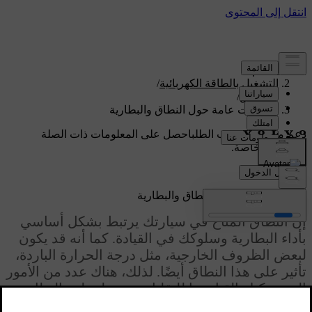
الدعم
/
التشغيل بالطاقة الكهربائية
/
النطاق
/
معلومات عامة حول النطاق والبطارية
دعم مخصص حسب الطلب
احصل على المعلومات ذات الصلة
بسيارتك الخاصة.
تسجيل الدخول
معلومات عامة حول النطاق والبطارية
إنّ النطاق المتاح في سيارتك يرتبط بشكل أساسي
بأداء البطارية وسلوكك في القيادة. كما أنه قد يكون
لبعض الظروف الخارجية، مثل درجة الحرارة الباردة،
تأثير على هذا النطاق أيضًا. لذلك، هناك عدد من الأمور
التي يمكنك القيام بها للتقليل من خطر تلف البطارية
وتحسين النطاق، مثل الحرص على شحن بطارية