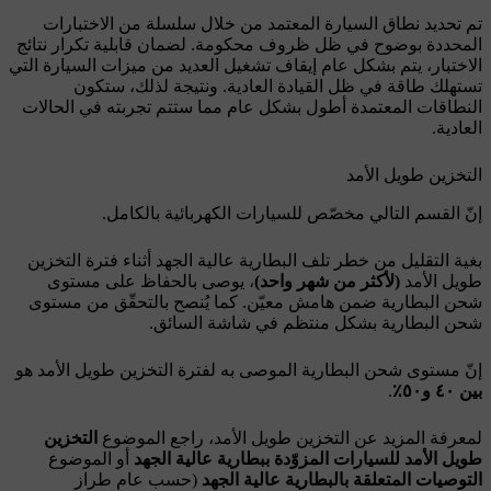
تم تحديد نطاق السيارة المعتمد من خلال سلسلة من الاختبارات
المحددة بوضوح في ظل ظروف محكومة. لضمان قابلية تكرار نتائج
الاختبار، يتم بشكل عام إيقاف تشغيل العديد من ميزات السيارة التي
تستهلك طاقة في ظل القيادة العادية. ونتيجة لذلك، ستكون
النطاقات المعتمدة أطول بشكل عام مما ستتم تجربته في الحالات
العادية.
التخزين طويل الأمد
إنّ القسم التالي مخصّص للسيارات الكهربائية بالكامل.
بغية التقليل من خطر تلف البطارية عالية الجهد أثناء فترة التخزين
طويل الأمد
(لأكثر من شهر واحد)
، يوصى بالحفاظ على مستوى
شحن البطارية ضمن هامش معيّن. كما يُنصح بالتحقّق من مستوى
شحن البطارية بشكل منتظم في شاشة السائق.
إنّ مستوى شحن البطارية الموصى به لفترة التخزين طويل الأمد هو
بين ٤٠ و٥٠٪
.
لمعرفة المزيد عن التخزين طويل الأمد، راجع الموضوع
التخزين
طويل الأمد للسيارات المزوّدة ببطارية عالية الجهد
أو الموضوع
التوصيات المتعلقة بالبطارية عالية الجهد
(حسب عام طراز