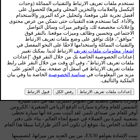
أقيم اليوم في معرض نيويورك الدولي للسيارات. كما تم اختيار
أصغر سيارة رياضية متعددة الاستخدامات لدينا على الإطلاق كإحدى
أفضل ثلاث سيارات في العالم من بين قائمة تضم 38 سيارة
مرشحة.
يقول جيم روان، رئيسنا التنفيذي: "إن الفوز بهذه الجائزة مع EX30
أمر ممتع للغاية وتأكيد راسخ على استراتيجية الكهربة الطموحة
لدينا." "لقد تجاوزت استجابة العملاء لفولفو EX30 توقعاتنا، وأثبتت
أنها سيارة مثالية لسوق اليوم مع تحول عدد متزايد من مشتري
السيارات إلى السيارات الكهربائية بالكامل. أنا مقتنع بأن EX30
ستساهم بقوة في نمونا هذا العام وما بعده."
تمت الإشادة بفولفو EX30، من بين العديد من ميزاتها،
لتصميمها الجميل وسعرها الجذاب. ما هو الشيء
المفضل لديك في ذلك؟
تم الكشف عن EX30 الصيف الماضي وحظيت بإشادة عالمية تقريبًا
وفازت بالفعل بالعديد من الجوائز الكبرى، بما في ذلك سيارة
الشمس للعام وجائزة سيارات الدفع الرباعي الصغيرة / الكروس
أوفر للعام من صنداي تايمز. لقد أثبتت بسرعة أنها سيارة تحظى
بشعبية كبيرة بين العملاء في جميع أنحاء العالم - بناء على دفتر
الطلبات الخاص بنا، نتوقع أن تكون أحد أكثر طرازاتنا مبيعًا هذا العام.
تمت الإشادة بفولفو EX30، من بين العديد من ميزاتها، لتصميمها