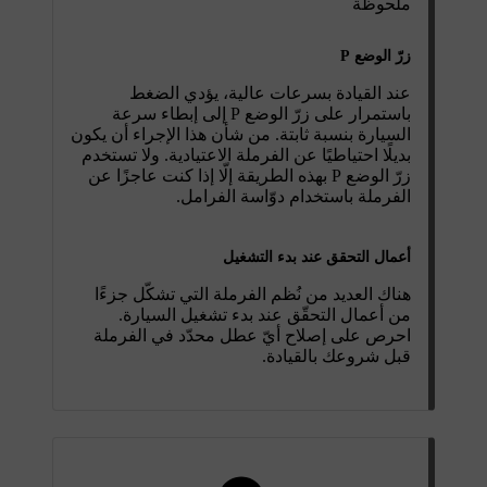
ملحوظة
زرّ الوضع P
عند القيادة بسرعات عالية، يؤدي الضغط
باستمرار على زرّ الوضع
P
إلى إبطاء سرعة
السيارة بنسبة ثابتة. من شأن هذا الإجراء أن يكون
بديلًا احتياطيًا عن الفرملة الاعتيادية. ولا تستخدم
زرّ الوضع
P
بهذه الطريقة إلّا إذا كنت عاجزًا عن
الفرملة باستخدام دوّاسة الفرامل.
أعمال التحقق عند بدء التشغيل
هناك العديد من نُظم الفرملة التي تشكّل جزءًا
من أعمال التحقّق عند بدء تشغيل السيارة.
احرص على إصلاح أيّ عطل محدّد في الفرملة
قبل شروعك بالقيادة.