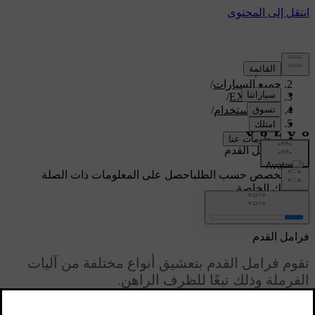
الدعم
/
جميع السيارات
/
/
EX90 2026
دليل الاستخدام
/
القيادة
/
الفرامل
/
فرامل القدم
دعم مخصص حسب الطلب
احصل على المعلومات ذات الصلة
بسيارتك الخاصة.
تسجيل الدخول
فرامل القدم
تقوم فرامل القدم بتعشيق أنواع مختلفة من آليات
الفرملة وذلك تبعًا للظرف الراهن.
محدّث ٠٩‏/٠٤‏/٢٠٢٥