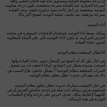
إنّ درجة مقاومة التوجيه ومستوى ثباته هما قابلان للتغيير وفقًا
لسرعة السيارة. عند القيادة بسرعة منخفضة، تكون درجة مقاومة
التوجيه منخفضة من أجل إتاحة تنفيذ مناورة دقيقة. وعند القيادة
بسرعة مرتفعة، يتم تكييف عملية التوجيه لتصبح أكثر ثباتًا.
أداء التوجيه
يمكنك ضبط أداء التوجيه باستخدام الإعدادات المتوفرة في شاشة
العرض المركزية. إذ يكون لأداء التوجيه تأثير على الشدّة المطلوبة
لتدوير عجلة القيادة.
الأعطال المتعلقة بنظام التوجيه
في حال تبيّن لك أنه أصبح من المتعذّر تدوير عجلة القيادة وأنها
أصبحت شديدة بشكل غير اعتيادي، أو إذا لاحظت أنه يتم تشغيل
[1]
الميزات المتعلقة بنظام التوجيه
بشكل خاطئ، فإنّ السبب في
ذلك قد يعود إلى حدوث عطل يتعلق بنظام التوجيه.
في حال اكتشفت سيارتك حدوث عطل يتعلق بنظام التوجيه،
فستقوم بعرض رسالة ذات صلة في إحدى شاشتَي العرض أو في
كلتيهما لإعلامك بذلك. عندئذٍ، احرص على قراءة واتّباع التعليمات
الواردة في هذه الرسالة.