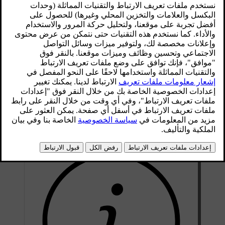
لقد تمّ تصميم سيارتك بشكل يتيح لك الاستمتاع بتجربة قيادة سريعة
الاستجابة وبديهية. لذلك، تأكّد من ضبط وضعية القيادة ومن تحديد
أداء التوجيه بالشكل الذي تفضّله قبل أن تبدأ بالقيادة.