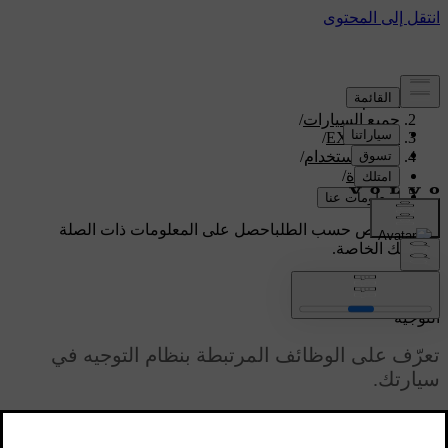
الدعم
/
جميع السيارات
/
/
EX90 2026
دليل الاستخدام
/
القيادة
/
التوجيه
دعم مخصص حسب الطلب
احصل على المعلومات ذات الصلة
بسيارتك الخاصة.
تسجيل الدخول
التوجيه
تعرّف على الوظائف المرتبطة بنظام التوجيه في
سيارتك.
محدّث ٠٩‏/٠٤‏/٢٠٢٥