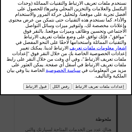
محدّث ٢٥‏/٠٤‏/٢٠٢٤
ملحوظة
هناك عدد من الخدمات المتاحة لسيارتك والتي