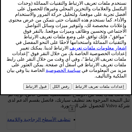
إنّ استخدامك لمناطق التخزين في مقصورة الركاب وحاملات
الأكواب يتيح لك الحفاظ على المظهر اللائق لسيارتك. واحرص دائمًا
على التخلص من البقع والأوساخ بمجرد اكتشافك لها وذلك لكي
تتجنّب جعلها مستعصية بشكل دائم.
إذا كانت هناك بقعًا من الأوساخ المستعصية بشكل خاص، أو إذا لم
تنل النتيجة المرجوة بعد تنظيف سيارتك، فاتصل بقسم الدعم لدى
شركة Volvo للحصول على المشورة.
1
تنظيف الأسطح الزجاجية واللامعة