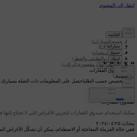
الدعم
/
جميع السيارات
/
/
EX90 2027
دليل الاستخدام
/
التخزين والتغليف والقطر
/
التخزين في مقصورة الركاب
/
صندوق القفازات
دعم مخصص حسب الطلب
احصل على المعلومات ذات الصلة بسيارتك 
تسجيل الدخول
صندوق القفازات
يمكنك استخدام صندوق القفازات لتخزين الأغراض التي لا تحتاج إليها ف
محدّث ٢٥‏/٠٤‏/٢٠٢٤
ففي حالة الفرملة المفاجئة أو الاصطدام، يمكن أن تشكّل الأغراض الم