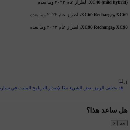
XC40 (mild hybrid)
، لطراز عام ٢٠٢٣ وما بعده
XC60 وXC60 Recharge
، لطراز عام ٢٠٢٢ وما بعده
XC90 وXC90 Recharge
، لطراز عام ٢٠٢٣ وما بعده
[1]
قد يختلف الرمز بعض الشيء تبعًا لإصدار البرنامج المثبت في سيارت
هل ساعد هذا؟
نعم
لا