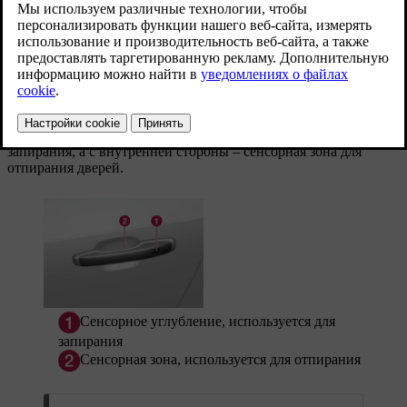
ручке.
Обновленная версия 19.10.2021
Сенсорные зоны
Дверные ручки
На наружной стороне дверных ручек имеются углубления для
запирания, а с внутренней стороны – сенсорная зона для
отпирания дверей.
Сенсорное углубление, используется для
запирания
Сенсорная зона, используется для отпирания