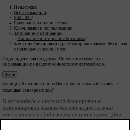
Поддержка
/
Все автомобили
/
S60 2022
/
Руководство пользователя
/
Ключ, замки и сигнализация
/
Запирание и отпирание
/
Запирание и отпирание без ключа
/
Функция блокировки и разблокировки замков без ключа
с помощью сенсорных зон
Индивидуальная поддержка
Получите актуальную
информацию по вашему конкретному автомобилю.
Войти
Функция блокировки и разблокировки замков без ключа с
*
помощью сенсорных зон
В автомобиле с системой блокировки и
разблокировки замков без ключа достаточно
иметь ключ с собой в кармане или в сумке. Для
блокировки и разблокировки замков автомобиля
достаточно коснуться сенсорной зоны на дверной