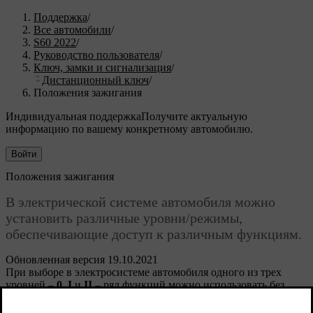
Поддержка
/
Все автомобили
/
S60 2022
/
Руководство пользователя
/
Ключ, замки и сигнализация
/
Дистанционный ключ
/
Положения зажигания
Индивидуальная поддержка
Получите актуальную
информацию по вашему конкретному автомобилю.
Войти
Положения зажигания
В электрической системе автомобиля можно
установить различные уровни/режимы,
обеспечивающие доступ к различным функциям.
Обновленная версия 19.10.2021
При выборе в электросистеме автомобиля одного из трех
уровней –
0
,
I
и
II
– ряд функций можно использовать без
запуска двигателя. В руководстве для владельца вы найдете
подробное описание этих уровней, которые называются