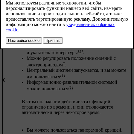
"положения зажигания".
В таблице ниже приводятся различные функции, доступные
при разных положениях зажигания/разных уровнях:
Уровень
Функции
Загорается счетчик пройденных километров, часы
[1]
и указатель температуры
.
Можно регулировать положение сидений с
*
электроприводом
.
Центральный дисплей запускается, и вы можете
[1]
им пользоваться
.
0
Информационно-развлекательной системой
[1]
можно пользоваться
.
В этом положении действие этих функций
ограничено по времени, и они отключаются
автоматически через некоторое время.
Вы можете пользоваться панорамной крышей,