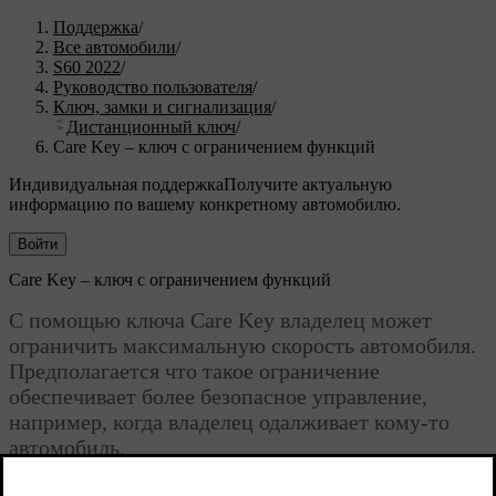
Поддержка
/
Все автомобили
/
S60 2022
/
Руководство пользователя
/
Ключ, замки и сигнализация
/
Дистанционный ключ
/
Care Key – ключ с ограничением функций
Индивидуальная поддержка
Получите актуальную
информацию по вашему конкретному автомобилю.
Войти
Care Key – ключ с ограничением функций
С помощью ключа Care Key владелец может
ограничить максимальную скорость автомобиля.
Предполагается что такое ограничение
обеспечивает более безопасное управление,
например, когда владелец одалживает кому-то
автомобиль.
Обновленная версия 19.10.2021