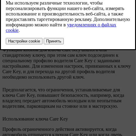
Функции кнопок для ключа Care Key аналогичны
стандартному ключу, при этом сам ключ подсоединен к
специальному профилю водителя Care Key с заданными
настройками. Для изменения настроек, привязанных к ключу
Care Key, и для перехода на другой профиль водителя
необходимо использовать другой ключ.
Предполагается, что ограничения, устанавливаемые для
ключа Care Key, повышают безопасность, например, когда
владелец передает автомобиль молодым или неопытным
водителям, парковщикам на стоянке или в мастерскую.
Использование ключа Care Key
Профиль ограниченного действия активируется, когда
автомобиль отпирается ключом Care Key или когда дверь