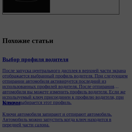
Похожие статьи
Выбор профиля водителя
После запуска центрального дисплея в верхней части экрана
отображается выбранный профиль водителя. При следующем
отпирании автомобиля активируется последний из
использованных профилей водителя. После отпирания
автомобиля вы можете изменить профиль водителя. Если же
используемый ключ присоединен к профилю водителя, при
Ключи
запуске выбирается этот профиль.
Ключи автомобиля запирают и отпирают автомобиль.
Автомобиль можно запустить когда ключ находится в
передней части салона.