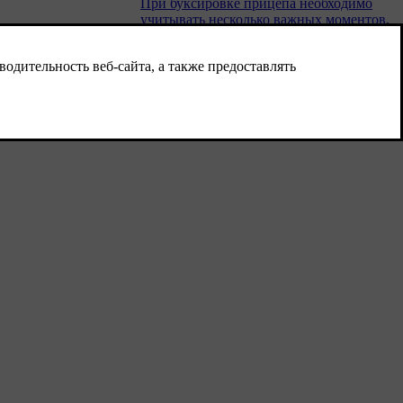
При буксировке прицепа необходимо
учитывать несколько важных моментов,
связанных с буксирным крюком,
арей
прицепом и порядком размещения груза
в прицепе.