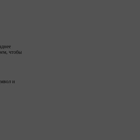
аднее
рем, чтобы
имвол и