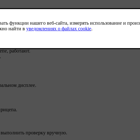
ее водителя появляется сообщение
Автоматическая проверка фон
е кнопок рулевого колеса.
ся одна за другой.
епе, работают.
.
ральном дисплее.
прицепа
.
 выполнить проверку вручную.