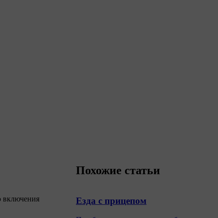
Похожие статьи
о включения
Езда с прицепом