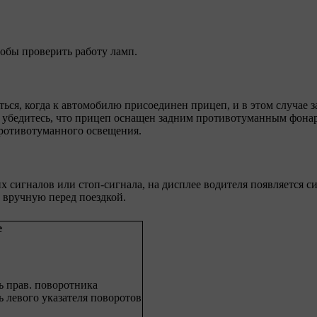
тобы проверить работу ламп.
ся, когда к автомобилю присоединен прицеп, и в этом случае з
о убедитесь, что прицеп оснащен задним противотуманным фона
ротивотуманного освещения.
 сигналов или стоп-сигнала, на дисплее водителя появляется с
 вручную перед поездкой.
е
ь прав. поворотника
 левого указателя поворотов