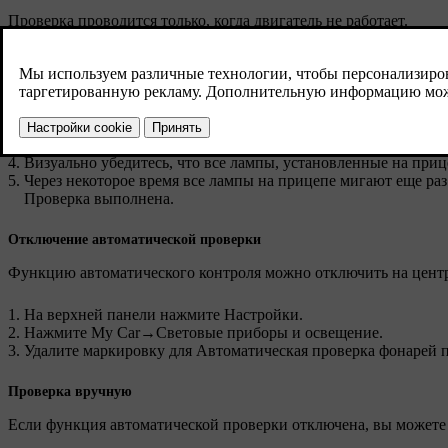
Проверка проводится только, когда двигатель не работает.
Когда прицеп подсоединяется к буксирному крюку, на диспл
прицепа
.
Подтвердите сообщение, нажав на кнопку
O
на правом набор
Проверка освещения запускается.
Выйдите из автомобиля, чтобы проверить работу ламп.
Все лампы прицепа начинают мигать – затем лампы включают
Визуально убедитесь, что все лампы, установленные на приц
Через некоторое время все лампы на прицепе мигают еще раз
Проверка выполнена.
Отключение автоматической проверки
Функцию автоматического контроля можно отключить на цент
На верхней панели нажмите
Настройки
.
Нажмите
My Car
→
Световые приборы и освещение
.
Удалите маркировку для
Автоматическая проверка фонарей 
Проверка вручную
Если функция автоматической проверки отключена, вы можете