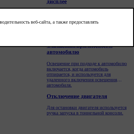
дисплее
Ряд функций освещения можно выбрать
и активировать на центральном дисплее.
Это, например, относится к освещению
при выходе из автомобиля и при подходе
к автомобилю.
Освещение при подходе к
автомобилю
Освещение при подходе к автомобилю
включается, когда автомобиль
отпирается, и используется для
удаленного включения освещения
автомобиля.
Отключение двигателя
Для остановки двигателя используется
ручка запуска в тоннельной консоли.