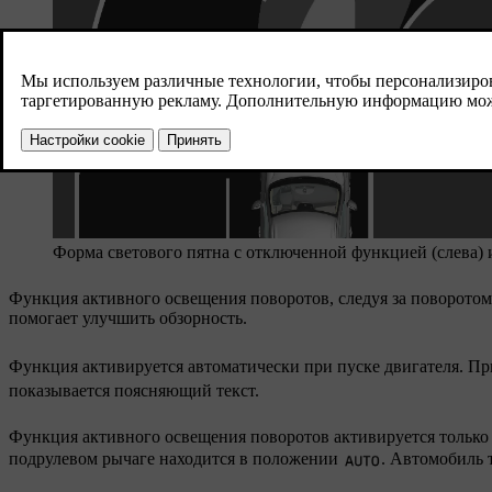
Форма светового пятна с отключенной функцией (слева) 
Функция активного освещения поворотов, следуя за поворотом 
помогает улучшить обзорность.
Функция активируется автоматически при пуске двигателя. П
показывается поясняющий текст.
Функция активного освещения поворотов активируется только п
подрулевом рычаге находится в положении
. Автомобиль 