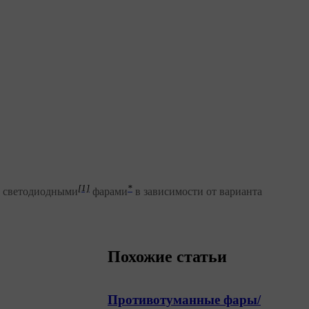
[1]
*
о светодиодными
фарами
в зависимости от варианта
Похожие статьи
Противотуманные фары/