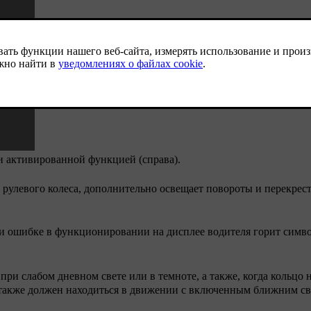
и активированной функцией (справа).
рулевого колеса, дополнительно освещает повороты и перекрест
ри ошибке в функционировании на дисплее водителя горит симв
ри слабом дневном свете или в темноте, а также, когда кольцо 
также должен находиться в движении с включенным ближним св