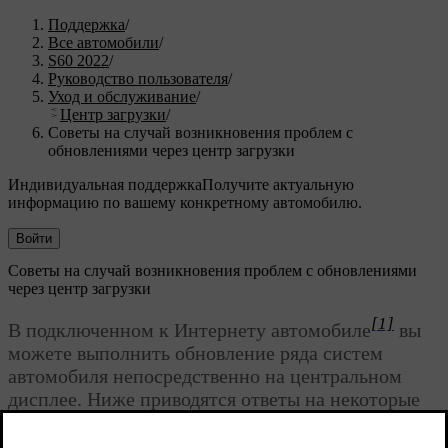
Поддержка
/
Все автомобили
/
S60 2022
/
Руководство пользователя
/
Уход и обслуживание
/
Центр загрузки
/
Советы на случай возникновения проблем с
обновлениями через центр загрузки
Индивидуальная поддержка
Получите актуальную
информацию по вашему конкретному автомобилю.
Войти
Советы на случай возникновения проблем с обновлениями
через центр загрузки
[1]
В подключенном к Интернету автомобиле
вы
можете выполнить обновление ряда систем
автомобиля непосредственно на центральном
дисплее. Ниже приводятся ответы на некоторые
типичные вопросы.