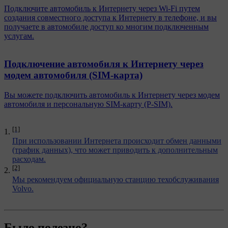
Подключите автомобиль к Интернету через Wi-Fi путем
создания совместного доступа к Интернету в телефоне, и вы
получаете в автомобиле доступ ко многим подключенным
услугам.
Подключение автомобиля к Интернету через
модем автомобиля (SIM-карта)
Вы можете подключить автомобиль к Интернету через модем
автомобиля и персональную SIM-карту (P-SIM).
[1]
При использовании Интернета происходит обмен данными
(трафик данных), что может приводить к дополнительным
расходам.
[2]
Мы рекомендуем официальную станцию техобслуживания
Volvo.
Было полезно?