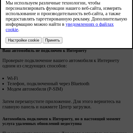
Обновленная версия 19.10.2021
Нет подключения к услуге
Появление сообщения
Услуга недоступна
означает, что
подключение к услуге отсутствует. Подключение к услуге
может отсутствовать по ряду причин. Ниже перечислены
возможные причины и способы устранения.
Ваш автомобиль не подключен к Интернету
Проверьте подключение вашего автомобиля к Интернету
одним из следующих способов:
Wi-Fi
Телефон, подключенный через Bluetooth
Модем автомобиля (P-SIM)
Затем перезапустите приложение. Для этого вернитесь на
главную панель и нажмите
Центр загрузки
.
Автомобиль подключен к Интернету, но в настоящий момент
услуга удаленных обновлений недоступна