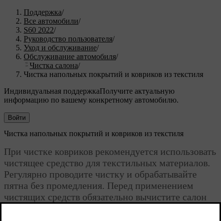
Поддержка
/
Все автомобили
/
S60 2022
/
Руководство пользователя
/
Уход и обслуживание
/
Обслуживание автомобиля
/
Чистка салона
/
Чистка напольных покрытий и ковриков из текстиля
Индивидуальная поддержка
Получите актуальную
информацию по вашему конкретному автомобилю.
Войти
Чистка напольных покрытий и ковриков из текстиля
При чистке ковриков рекомендуется использовать
чистящее средство для текстильных материалов.
Регулярно проводите чистку и обрабатывайте
пятна без промедления. Перед применением
чистящих средств обязательно вычистите салон
пылесосом.